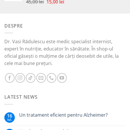
Prețul
Prețul
45,00
lei
15,00
lei
Evaluat la
5.00
din 5
inițial
curent
a
este:
fost:
15,00 lei.
DESPRE
45,00 lei.
Dr. Vasi Rădulescu este medic specialist internist,
expert în nutriție, educator în sănătate. În shop-ul
oficial găsești o mulțime de cărți deosebit de utile, la
cele mai bune prețuri.
LATEST NEWS
Un tratament eficient pentru Alzheimer?
16
iul.