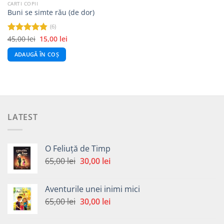
CARTI COPII
Buni se simte rău (de dor)
(6)
Prețul
Prețul
45,00
lei
15,00
lei
Evaluat la
inițial
curent
4.83
din 5
a
este:
ADAUGĂ ÎN COȘ
fost:
15,00 lei.
45,00 lei.
LATEST
O Feliuță de Timp
Prețul
Prețul
65,00
lei
30,00
lei
inițial
curent
a
este:
Aventurile unei inimi mici
fost:
30,00 lei.
Prețul
Prețul
65,00
lei
30,00
lei
65,00 lei.
inițial
curent
a
este: