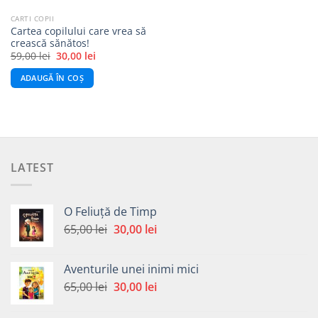
CARTI COPII
Cartea copilului care vrea să
crească sănătos!
Prețul
Prețul
59,00
lei
30,00
lei
inițial
curent
a
este:
ADAUGĂ ÎN COȘ
fost:
30,00 lei.
59,00 lei.
LATEST
O Feliuță de Timp
Prețul
Prețul
65,00
lei
30,00
lei
inițial
curent
a
este:
Aventurile unei inimi mici
fost:
30,00 lei.
Prețul
Prețul
65,00
lei
30,00
lei
65,00 lei.
inițial
curent
a
este: