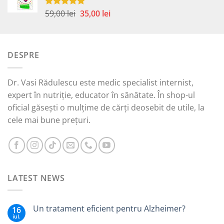
fost:
40,00 lei.
49,00 lei.
Prețul
Prețul
59,00
lei
35,00
lei
Evaluat la
5.00
din 5
inițial
curent
a
este:
fost:
35,00 lei.
DESPRE
59,00 lei.
Dr. Vasi Rădulescu este medic specialist internist,
expert în nutriție, educator în sănătate. În shop-ul
oficial găsești o mulțime de cărți deosebit de utile, la
cele mai bune prețuri.
LATEST NEWS
Un tratament eficient pentru Alzheimer?
16
iul.