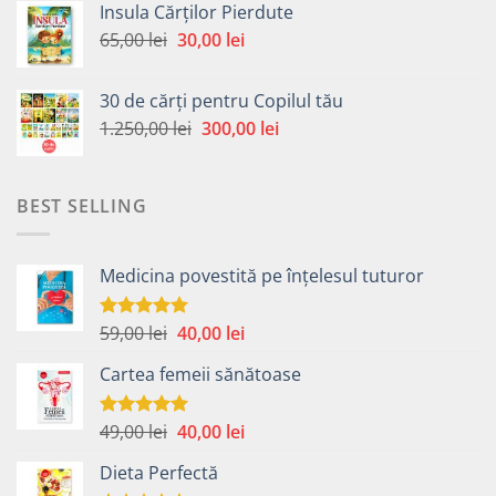
Insula Cărților Pierdute
fost:
30,00 lei.
Prețul
Prețul
65,00
lei
30,00
lei
65,00 lei.
inițial
curent
a
este:
30 de cărți pentru Copilul tău
fost:
30,00 lei.
Prețul
Prețul
1.250,00
lei
300,00
lei
65,00 lei.
inițial
curent
a
este:
fost:
300,00 lei.
BEST SELLING
1.250,00 lei.
Medicina povestită pe înțelesul tuturor
Prețul
Prețul
59,00
lei
40,00
lei
Evaluat la
4.99
din 5
inițial
curent
Cartea femeii sănătoase
a
este:
fost:
40,00 lei.
59,00 lei.
Prețul
Prețul
49,00
lei
40,00
lei
Evaluat la
5.00
din 5
inițial
curent
Dieta Perfectă
a
este: