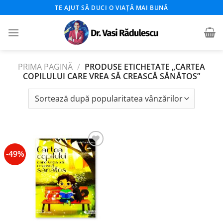
Skip
TE AJUT SĂ DUCI O VIAȚĂ MAI BUNĂ
to
content
PRIMA PAGINĂ
/
PRODUSE ETICHETATE „CARTEA
COPILULUI CARE VREA SĂ CREASCĂ SĂNĂTOS”
-49%
Add to
wishlist