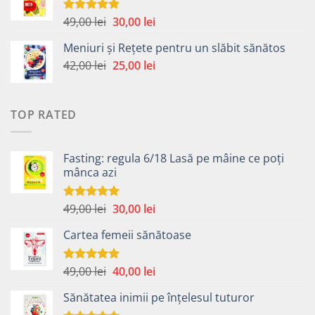
fost:
40,00 lei.
49,00 lei.
Prețul
Prețul
49,00
lei
30,00
lei
Evaluat la
5.00
din 5
inițial
curent
Meniuri și Rețete pentru un slăbit sănătos
a
este:
Prețul
Prețul
42,00
lei
fost:
25,00
lei
30,00 lei.
inițial
curent
49,00 lei.
a
este:
fost:
25,00 lei.
TOP RATED
42,00 lei.
Fasting: regula 6/18 Lasă pe mâine ce poți
mânca azi
Prețul
Prețul
49,00
lei
30,00
lei
Evaluat la
5.00
din 5
inițial
curent
Cartea femeii sănătoase
a
este:
fost:
30,00 lei.
49,00 lei.
Prețul
Prețul
49,00
lei
40,00
lei
Evaluat la
5.00
din 5
inițial
curent
Sănătatea inimii pe înțelesul tuturor
a
este: