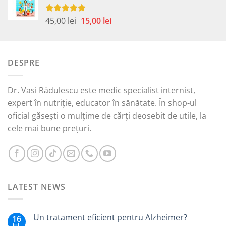
fost:
15,00 lei.
45,00 lei.
Prețul
Prețul
45,00
lei
15,00
lei
Evaluat la
5.00
din 5
inițial
curent
a
este:
fost:
15,00 lei.
DESPRE
45,00 lei.
Dr. Vasi Rădulescu este medic specialist internist,
expert în nutriție, educator în sănătate. În shop-ul
oficial găsești o mulțime de cărți deosebit de utile, la
cele mai bune prețuri.
LATEST NEWS
Un tratament eficient pentru Alzheimer?
16
iul.