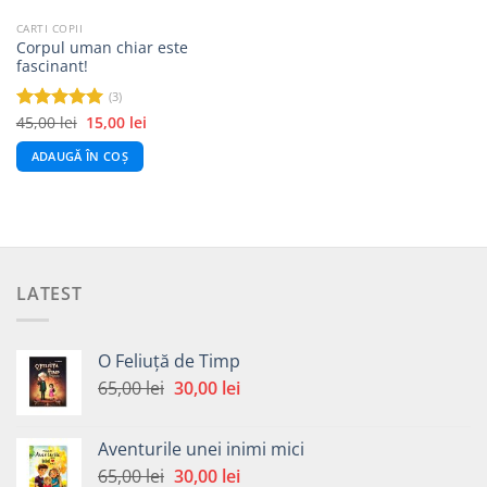
CARTI COPII
Corpul uman chiar este
fascinant!
(3)
Prețul
Prețul
45,00
lei
15,00
lei
Evaluat la
inițial
curent
5.00
din 5
a
este:
ADAUGĂ ÎN COȘ
fost:
15,00 lei.
45,00 lei.
LATEST
O Feliuță de Timp
Prețul
Prețul
65,00
lei
30,00
lei
inițial
curent
a
este:
Aventurile unei inimi mici
fost:
30,00 lei.
Prețul
Prețul
65,00
lei
30,00
lei
65,00 lei.