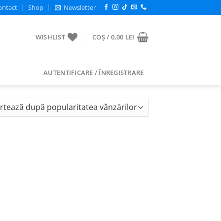
ontact
Shop
Newsletter
WISHLIST
COȘ /
0,00
LEI
AUTENTIFICARE / ÎNREGISTRARE