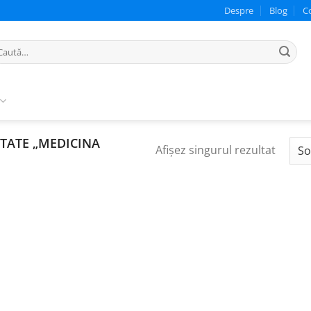
Despre
Blog
C
ută
pă:
TATE „MEDICINA
Afișez singurul rezultat