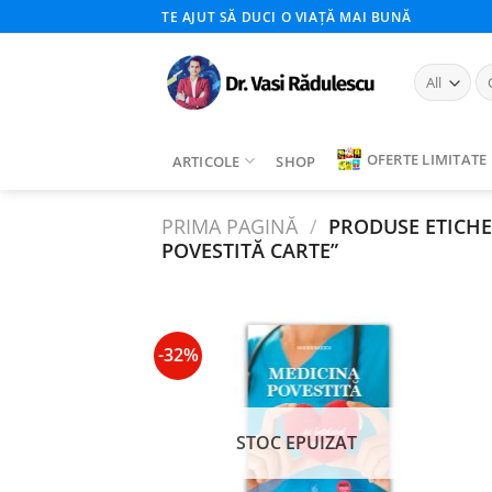
Skip
TE AJUT SĂ DUCI O VIAȚĂ MAI BUNĂ
to
content
Ca
du
OFERTE LIMITATE
ARTICOLE
SHOP
PRIMA PAGINĂ
/
PRODUSE ETICHE
POVESTITĂ CARTE”
-32%
Add to
wishlist
STOC EPUIZAT