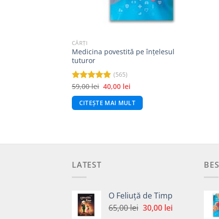
CĂRȚI
Medicina povestită pe înțelesul
tuturor
(565)
Prețul
Prețul
59,00
lei
40,00
lei
Evaluat la
inițial
curent
4.99
din 5
a
este:
CITEȘTE MAI MULT
fost:
40,00 lei.
59,00 lei.
LATEST
BES
O Feliuță de Timp
Prețul
Prețul
65,00
lei
30,00
lei
inițial
curent