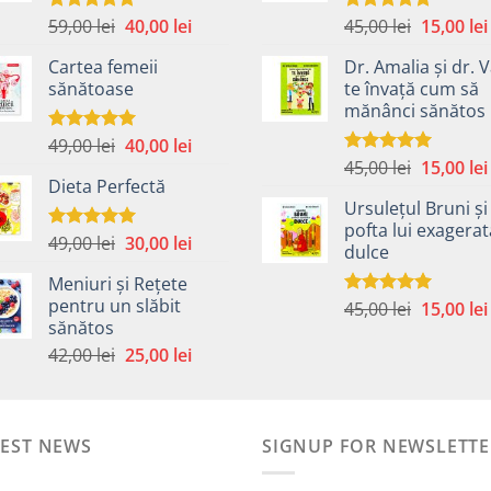
Prețul
Prețul
Prețul
59,00
lei
40,00
lei
45,00
lei
15,00
lei
Evaluat la
Evaluat la
4.99
din 5
5.00
din 5
inițial
curent
inițial
Cartea femeii
Dr. Amalia și dr. V
a
este:
a
sănătoase
te învață cum să
fost:
40,00 lei.
fost:
mănânci sănătos
59,00 lei.
45,00 lei.
Prețul
Prețul
49,00
lei
40,00
lei
Evaluat la
5.00
din 5
Prețul
inițial
curent
45,00
lei
15,00
lei
Evaluat la
Dieta Perfectă
5.00
din 5
inițial
a
este:
Ursulețul Bruni și
a
fost:
40,00 lei.
pofta lui exagera
fost:
49,00 lei.
Prețul
Prețul
49,00
lei
30,00
lei
Evaluat la
dulce
45,00 lei.
5.00
din 5
inițial
curent
Meniuri și Rețete
a
este:
pentru un slăbit
Prețul
45,00
lei
15,00
lei
Evaluat la
fost:
30,00 lei.
sănătos
5.00
din 5
inițial
i.
49,00 lei.
Prețul
Prețul
a
42,00
lei
25,00
lei
inițial
curent
fost:
a
este:
45,00 lei.
fost:
25,00 lei.
TEST NEWS
42,00 lei.
SIGNUP FOR NEWSLETTE