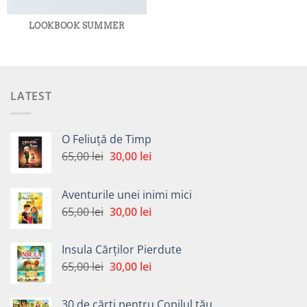
LOOKBOOK SUMMER
LATEST
O Feliuță de Timp
Prețul
Prețul
65,00
lei
30,00
lei
inițial
curent
a
este:
Aventurile unei inimi mici
fost:
30,00 lei.
Prețul
Prețul
65,00
lei
30,00
lei
65,00 lei.
inițial
curent
a
este:
Insula Cărților Pierdute
fost:
30,00 lei.
Prețul
Prețul
65,00
lei
30,00
lei
65,00 lei.
inițial
curent
a
este:
30 de cărți pentru Copilul tău