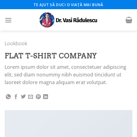
Skip
TE AJUT SĂ DUCI O VIAȚĂ MAI BUNĂ
to
content
Lookbook
FLAT T-SHIRT COMPANY
Lorem ipsum dolor sit amet, consectetuer adipiscing
elit, sed diam nonummy nibh euismod tincidunt ut
laoreet dolore magna aliquam erat volutpat.