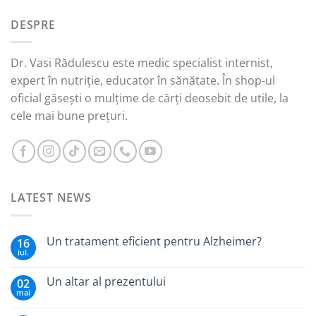
fost:
35,00 lei.
DESPRE
59,00 lei.
Dr. Vasi Rădulescu este medic specialist internist,
expert în nutriție, educator în sănătate. În shop-ul
oficial găsești o mulțime de cărți deosebit de utile, la
cele mai bune prețuri.
LATEST NEWS
Un tratament eficient pentru Alzheimer?
16
iul.
Un altar al prezentului
02
mai