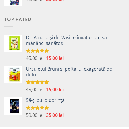
inițial
curent
49,00 lei.
a
este:
fost:
25,00 lei.
TOP RATED
42,00 lei.
Dr. Amalia și dr. Vasi te învață cum să
mănânci sănătos
Prețul
Prețul
45,00
lei
15,00
lei
Evaluat la
5.00
din 5
inițial
curent
Ursulețul Bruni și pofta lui exagerată de
a
este:
dulce
fost:
15,00 lei.
45,00 lei.
Prețul
Prețul
45,00
lei
15,00
lei
Evaluat la
5.00
din 5
inițial
curent
Să-ți pui o dorință
a
este:
fost:
15,00 lei.
45,00 lei.
Prețul
Prețul
59,00
lei
35,00
lei
Evaluat la
5.00
din 5
inițial
curent
a
este: