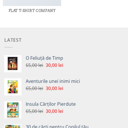
FLAT T-SHIRT COMPANY
LATEST
O Feliuță de Timp
Prețul
Prețul
65,00
lei
30,00
lei
inițial
curent
a
este:
Aventurile unei inimi mici
fost:
30,00 lei.
Prețul
Prețul
65,00
lei
30,00
lei
65,00 lei.
inițial
curent
a
este:
Insula Cărților Pierdute
fost:
30,00 lei.
Prețul
Prețul
65,00
lei
30,00
lei
65,00 lei.
inițial
curent
a
este:
30 de cărți pentru Copilul tău