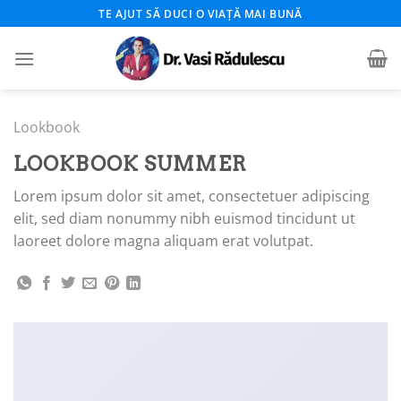
Skip
TE AJUT SĂ DUCI O VIAȚĂ MAI BUNĂ
to
content
Lookbook
LOOKBOOK SUMMER
Lorem ipsum dolor sit amet, consectetuer adipiscing
elit, sed diam nonummy nibh euismod tincidunt ut
laoreet dolore magna aliquam erat volutpat.