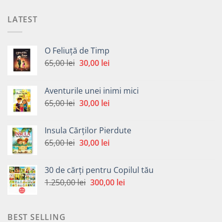
LATEST
O Feliuță de Timp
Prețul
Prețul
65,00
lei
30,00
lei
inițial
curent
a
este:
Aventurile unei inimi mici
fost:
30,00 lei.
Prețul
Prețul
65,00
lei
30,00
lei
65,00 lei.
inițial
curent
a
este:
Insula Cărților Pierdute
fost:
30,00 lei.
Prețul
Prețul
65,00
lei
30,00
lei
65,00 lei.
inițial
curent
a
este:
30 de cărți pentru Copilul tău
fost:
30,00 lei.
Prețul
Prețul
1.250,00
lei
300,00
lei
65,00 lei.
inițial
curent
a
este:
fost:
300,00 lei.
BEST SELLING