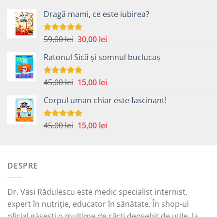
Dragă mami, ce este iubirea?
Prețul
Prețul
59,00
lei
30,00
lei
Evaluat la
5.00
din 5
inițial
curent
Ratonul Sică și somnul buclucaș
a
este:
fost:
30,00 lei.
59,00 lei.
Prețul
Prețul
45,00
lei
15,00
lei
Evaluat la
5.00
din 5
inițial
curent
Corpul uman chiar este fascinant!
a
este:
fost:
15,00 lei.
45,00 lei.
Prețul
Prețul
45,00
lei
15,00
lei
Evaluat la
5.00
din 5
inițial
curent
a
este:
fost:
15,00 lei.
DESPRE
45,00 lei.
Dr. Vasi Rădulescu este medic specialist internist,
expert în nutriție, educator în sănătate. În shop-ul
oficial găsești o mulțime de cărți deosebit de utile, la