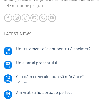
cele mai bune prețuri.
LATEST NEWS
Un tratament eficient pentru Alzheimer?
16
iul.
Un altar al prezentului
02
mai
Ce-i dăm creierului bun să mănânce?
13
nov.
1
Comment
Am vrut să fiu aproape perfect
04
mart.