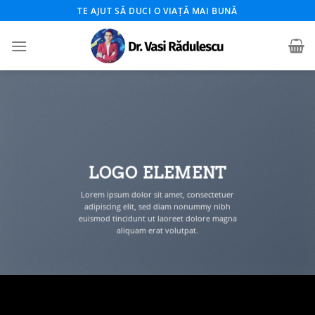
Skip
TE AJUT SĂ DUCI O VIAȚĂ MAI BUNĂ
to
content
LOGO ELEMENT
Lorem ipsum dolor sit amet, consectetuer
adipiscing elit, sed diam nonummy nibh
euismod tincidunt ut laoreet dolore magna
aliquam erat volutpat.