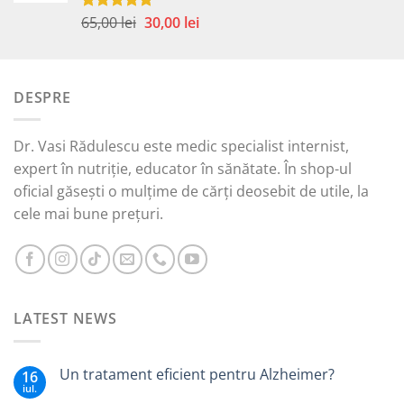
Prețul
Prețul
65,00
lei
30,00
lei
Evaluat la
5.00
din 5
inițial
curent
a
este:
fost:
30,00 lei.
DESPRE
65,00 lei.
Dr. Vasi Rădulescu este medic specialist internist,
expert în nutriție, educator în sănătate. În shop-ul
oficial găsești o mulțime de cărți deosebit de utile, la
cele mai bune prețuri.
LATEST NEWS
Un tratament eficient pentru Alzheimer?
16
iul.