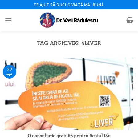
Skip
TE AJUT SĂ DUCI O VIAȚĂ MAI BUNĂ
to
content
TAG ARCHIVES:
4LIVER
27
sept.
O consultație gratuită pentru ficatul tău