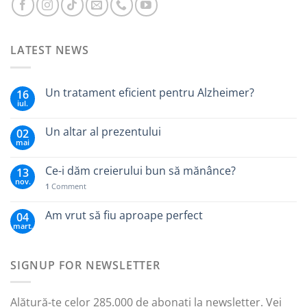
LATEST NEWS
Un tratament eficient pentru Alzheimer?
16
iul.
Un altar al prezentului
02
mai
Ce-i dăm creierului bun să mănânce?
13
nov.
1
Comment
Am vrut să fiu aproape perfect
04
mart.
SIGNUP FOR NEWSLETTER
Alătură-te celor 285.000 de abonați la newsletter. Vei