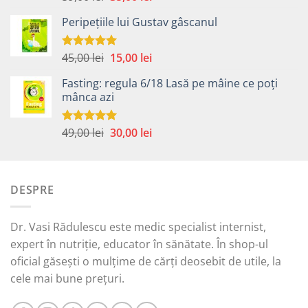
5.00
din 5
inițial
curent
Peripețiile lui Gustav gâscanul
a
este:
fost:
35,00 lei.
59,00 lei.
Prețul
Prețul
45,00
lei
15,00
lei
Evaluat la
5.00
din 5
inițial
curent
Fasting: regula 6/18 Lasă pe mâine ce poți
a
este:
mânca azi
fost:
15,00 lei.
45,00 lei.
Prețul
Prețul
49,00
lei
30,00
lei
Evaluat la
5.00
din 5
inițial
curent
a
este:
fost:
30,00 lei.
DESPRE
49,00 lei.
Dr. Vasi Rădulescu este medic specialist internist,
expert în nutriție, educator în sănătate. În shop-ul
oficial găsești o mulțime de cărți deosebit de utile, la
cele mai bune prețuri.