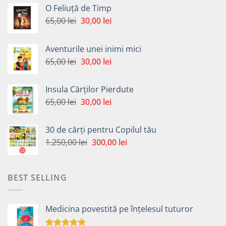
O Feliuță de Timp
Prețul
Prețul
65,00
lei
30,00
lei
inițial
curent
a
este:
Aventurile unei inimi mici
fost:
30,00 lei.
Prețul
Prețul
65,00
lei
30,00
lei
65,00 lei.
inițial
curent
a
este:
Insula Cărților Pierdute
fost:
30,00 lei.
Prețul
Prețul
65,00
lei
30,00
lei
65,00 lei.
inițial
curent
a
este:
30 de cărți pentru Copilul tău
fost:
30,00 lei.
Prețul
Prețul
1.250,00
lei
300,00
lei
65,00 lei.
inițial
curent
a
este:
fost:
300,00 lei.
BEST SELLING
1.250,00 lei.
Medicina povestită pe înțelesul tuturor