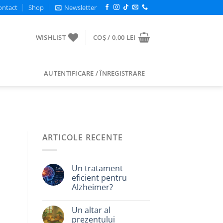
ontact
Shop
Newsletter
WISHLIST
COȘ /
0,00
LEI
AUTENTIFICARE / ÎNREGISTRARE
ARTICOLE RECENTE
Un tratament
eficient pentru
Alzheimer?
Un altar al
prezentului