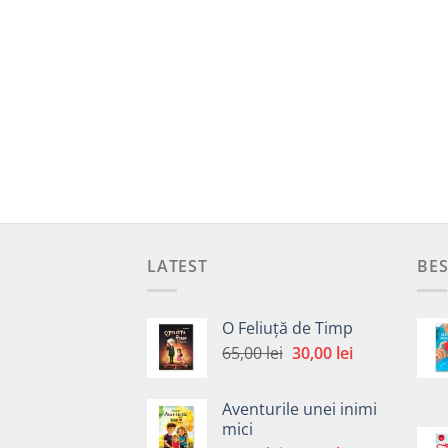
LATEST
BES
O Feliuță de Timp
Prețul
Prețul
65,00
lei
30,00
lei
inițial
curent
a
este:
Aventurile unei inimi
fost:
30,00 lei.
mici
65,00 lei.