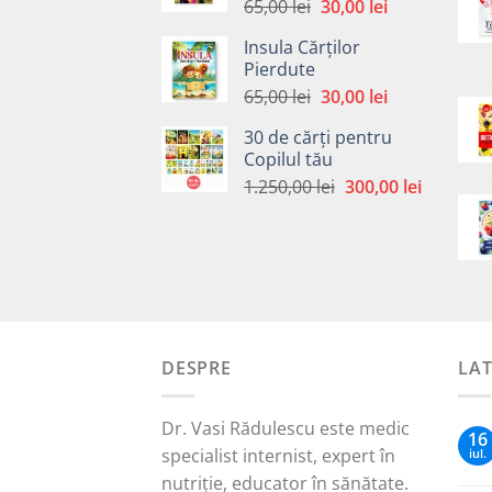
Prețul
Prețul
65,00
lei
30,00
lei
inițial
curent
Insula Cărților
a
este:
Pierdute
fost:
30,00 lei.
Prețul
Prețul
65,00
lei
30,00
lei
65,00 lei.
inițial
curent
30 de cărți pentru
a
este:
Copilul tău
fost:
30,00 lei.
Prețul
Prețul
1.250,00
lei
300,00
lei
65,00 lei.
inițial
curent
a
este:
fost:
300,00 le
1.250,00 lei.
DESPRE
LA
Dr. Vasi Rădulescu este medic
16
specialist internist, expert în
iul.
nutriție, educator în sănătate.