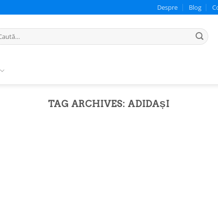
Despre
Blog
C
ută
pă:
TAG ARCHIVES:
ADIDAȘI