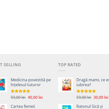
T SELLING
TOP RATED
Medicina povestită pe
Dragă mami, ce e
înțelesul tuturor
iubirea?
Prețul
Prețul
Prețul
59,00
lei
40,00
lei
59,00
lei
30,00
lei
Evaluat la
Evaluat la
4.99
din 5
5.00
din 5
inițial
curent
inițial
Cartea femeii
Ratonul Sică și
a
este:
a