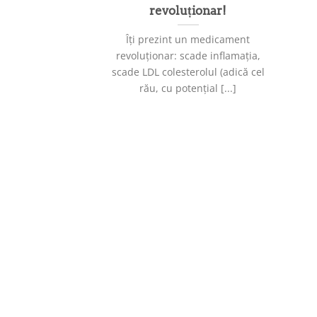
revoluționar!
Îți prezint un medicament
revoluționar: scade inflamația,
scade LDL colesterolul (adică cel
rău, cu potențial [...]