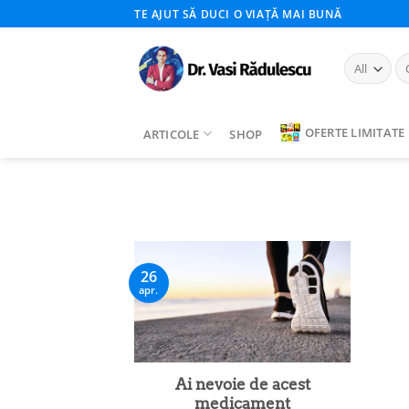
Skip
TE AJUT SĂ DUCI O VIAȚĂ MAI BUNĂ
to
content
Ca
du
OFERTE LIMITATE
ARTICOLE
SHOP
26
apr.
Ai nevoie de acest
medicament