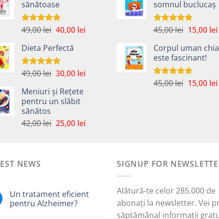
sănătoase
somnul buclucaș
fost:
40,00 lei.
fost:
59,00 lei.
59,00 lei.
Prețul
Prețul
Prețul
49,00
lei
40,00
lei
45,00
lei
15,00
lei
Evaluat la
Evaluat la
5.00
din 5
5.00
din 5
inițial
curent
inițial
Dieta Perfectă
Corpul uman chia
a
este:
a
este fascinant!
fost:
40,00 lei.
fost:
49,00 lei.
45,00 lei.
Prețul
Prețul
49,00
lei
30,00
lei
Evaluat la
5.00
din 5
Prețul
inițial
curent
45,00
lei
15,00
lei
Evaluat la
Meniuri și Rețete
5.00
din 5
inițial
a
este:
pentru un slăbit
a
fost:
30,00 lei.
sănătos
i.
fost:
49,00 lei.
Prețul
Prețul
42,00
lei
25,00
lei
45,00 lei.
inițial
curent
a
este:
fost:
25,00 lei.
TEST NEWS
42,00 lei.
SIGNUP FOR NEWSLETTE
Alătură-te celor 285.000 de
Un tratament eficient
abonați la newsletter. Vei p
pentru Alzheimer?
săptămânal informații gratu