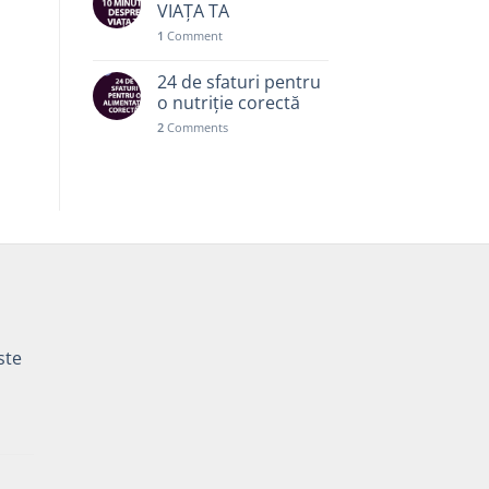
VIAȚA TA
1
Comment
24 de sfaturi pentru
o nutriție corectă
2
Comments
ste
Prețul
curent
este: