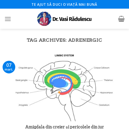
Skip
TE AJUT SĂ DUCI O VIAȚĂ MAI BUNĂ
to
content
TAG ARCHIVES:
ADRENERGIC
07
mart.
Amigdala din creier și pericolele din jur