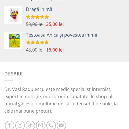
5.00
din 5
inițial
curent
Dragă inimă
a
este:
fost:
15,00 lei.
45,00 lei.
Prețul
Prețul
59,00
lei
35,00
lei
Evaluat la
5.00
din 5
inițial
curent
Țestoasa Anica și povestea inimii
a
este:
fost:
35,00 lei.
59,00 lei.
Prețul
Prețul
45,00
lei
15,00
lei
Evaluat la
5.00
din 5
inițial
curent
a
este:
fost:
15,00 lei.
DESPRE
45,00 lei.
Dr. Vasi Rădulescu este medic specialist internist,
expert în nutriție, educator în sănătate. În shop-ul
oficial găsești o mulțime de cărți deosebit de utile, la
cele mai bune prețuri.