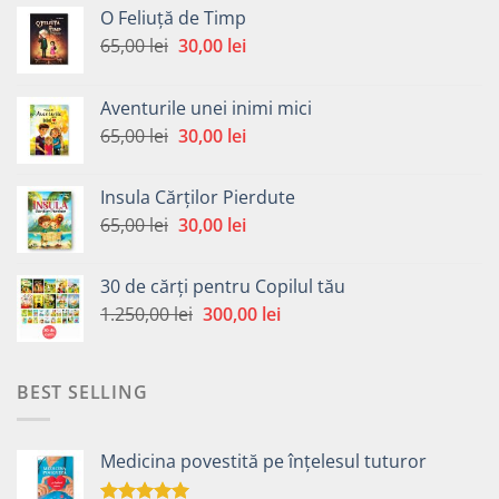
O Feliuță de Timp
Prețul
Prețul
65,00
lei
30,00
lei
inițial
curent
a
este:
Aventurile unei inimi mici
fost:
30,00 lei.
Prețul
Prețul
65,00
lei
30,00
lei
65,00 lei.
inițial
curent
a
este:
Insula Cărților Pierdute
fost:
30,00 lei.
Prețul
Prețul
65,00
lei
30,00
lei
65,00 lei.
inițial
curent
a
este:
30 de cărți pentru Copilul tău
fost:
30,00 lei.
Prețul
Prețul
1.250,00
lei
300,00
lei
65,00 lei.
inițial
curent
a
este:
fost:
300,00 lei.
BEST SELLING
1.250,00 lei.
Medicina povestită pe înțelesul tuturor