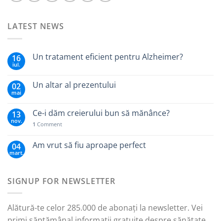
LATEST NEWS
Un tratament eficient pentru Alzheimer?
16
iul.
Un altar al prezentului
02
mai
Ce-i dăm creierului bun să mănânce?
13
nov.
1
Comment
Am vrut să fiu aproape perfect
04
mart.
SIGNUP FOR NEWSLETTER
Alătură-te celor 285.000 de abonați la newsletter. Vei
primi săptămânal informații gratuite despre sănătate,