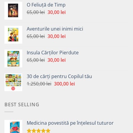
O Feliuță de Timp
Prețul
Prețul
65,00
lei
30,00
lei
inițial
curent
a
este:
Aventurile unei inimi mici
fost:
30,00 lei.
Prețul
Prețul
65,00
lei
30,00
lei
65,00 lei.
inițial
curent
a
este:
Insula Cărților Pierdute
fost:
30,00 lei.
Prețul
Prețul
65,00
lei
30,00
lei
65,00 lei.
inițial
curent
a
este:
30 de cărți pentru Copilul tău
fost:
30,00 lei.
Prețul
Prețul
1.250,00
lei
300,00
lei
65,00 lei.
inițial
curent
a
este:
fost:
300,00 lei.
BEST SELLING
1.250,00 lei.
Medicina povestită pe înțelesul tuturor