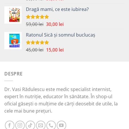
5.00
din 5
inițial
curent
Dragă mami, ce este iubirea?
a
este:
fost:
30,00 lei.
55,00 lei.
Prețul
Prețul
59,00
lei
30,00
lei
Evaluat la
5.00
din 5
inițial
curent
Ratonul Sică și somnul buclucaș
a
este:
fost:
30,00 lei.
59,00 lei.
Prețul
Prețul
45,00
lei
15,00
lei
Evaluat la
5.00
din 5
inițial
curent
a
este:
fost:
15,00 lei.
DESPRE
45,00 lei.
Dr. Vasi Rădulescu este medic specialist internist,
expert în nutriție, educator în sănătate. În shop-ul
oficial găsești o mulțime de cărți deosebit de utile, la
cele mai bune prețuri.