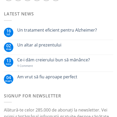
LATEST NEWS
Un tratament eficient pentru Alzheimer?
16
iul.
Un altar al prezentului
02
mai
Ce-i dăm creierului bun să mănânce?
13
nov.
1
Comment
Am vrut să fiu aproape perfect
04
mart.
SIGNUP FOR NEWSLETTER
Alătură-te celor 285.000 de abonați la newsletter. Vei
primi săptămânal informații gratuite despre sănătate,