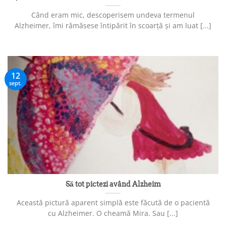
Când eram mic, descoperisem undeva termenul
Alzheimer, îmi rămăsese întipărit în scoarță și am luat [...]
12
sept.
Să tot pictezi având Alzheim
Această pictură aparent simplă este făcută de o pacientă
cu Alzheimer. O cheamă Mira. Sau [...]