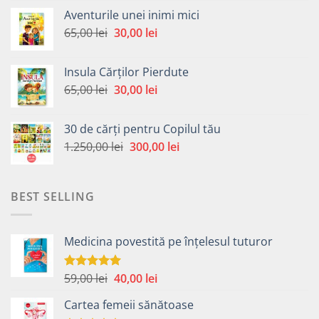
a
este:
Aventurile unei inimi mici
fost:
30,00 lei.
Prețul
Prețul
65,00
lei
30,00
lei
65,00 lei.
inițial
curent
a
este:
Insula Cărților Pierdute
fost:
30,00 lei.
Prețul
Prețul
65,00
lei
30,00
lei
65,00 lei.
inițial
curent
a
este:
30 de cărți pentru Copilul tău
fost:
30,00 lei.
Prețul
Prețul
1.250,00
lei
300,00
lei
65,00 lei.
inițial
curent
a
este:
fost:
300,00 lei.
BEST SELLING
1.250,00 lei.
Medicina povestită pe înțelesul tuturor
Prețul
Prețul
59,00
lei
40,00
lei
Evaluat la
4.99
din 5
inițial
curent
Cartea femeii sănătoase
a
este: