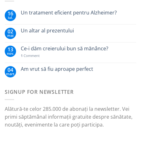
Un tratament eficient pentru Alzheimer?
16
iul.
Un altar al prezentului
02
mai
Ce-i dăm creierului bun să mănânce?
13
nov.
1
Comment
Am vrut să fiu aproape perfect
04
mart.
SIGNUP FOR NEWSLETTER
Alătură-te celor 285.000 de abonați la newsletter. Vei
primi săptămânal informații gratuite despre sănătate,
noutăți, evenimente la care poți participa.