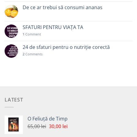
De ce ar trebui să consumi ananas
SFATURI PENTRU VIAȚA TA
1
Comment
24 de sfaturi pentru o nutriție corectă
2
Comments
LATEST
O Feliuță de Timp
Prețul
Prețul
65,00
lei
30,00
lei
inițial
curent