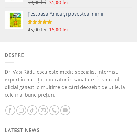
45,00 lei.
Prețul
Prețul
59,00
lei
35,00
lei
Evaluat la
5.00
din 5
inițial
curent
Țestoasa Anica și povestea inimii
a
este:
fost:
35,00 lei.
59,00 lei.
Prețul
Prețul
45,00
lei
15,00
lei
Evaluat la
5.00
din 5
inițial
curent
a
este:
fost:
15,00 lei.
DESPRE
45,00 lei.
Dr. Vasi Rădulescu este medic specialist internist,
expert în nutriție, educator în sănătate. În shop-ul
oficial găsești o mulțime de cărți deosebit de utile, la
cele mai bune prețuri.
LATEST NEWS