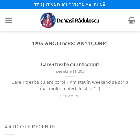
Skip
TE AJUT SĂ DUCI O VIAȚĂ MAI BUNĂ
to
content
TAG ARCHIVES:
ANTICORPI
Care-i treaba cu anticorpii?
noiembrie 11, 2021
Care-i treaba cu anticorpii? Am stat în weekend să scriu
mai multe materiale și le [...]
1 COMMENT
ARTICOLE RECENTE