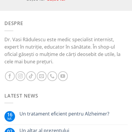
5.00
din 5
inițial
curent
a
este:
fost:
35,00 lei.
DESPRE
59,00 lei.
Dr. Vasi Rădulescu este medic specialist internist,
expert în nutriție, educator în sănătate. În shop-ul
oficial găsești o mulțime de cărți deosebit de utile, la
cele mai bune prețuri.
LATEST NEWS
Un tratament eficient pentru Alzheimer?
16
iul.
Un altar al prezentului
02