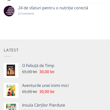
24 de sfaturi pentru o nutriție corectă
2
Comments
LATEST
O Feliuță de Timp
Prețul
Prețul
65,00
lei
30,00
lei
inițial
curent
a
este:
Aventurile unei inimi mici
fost:
30,00 lei.
Prețul
Prețul
65,00
lei
30,00
lei
65,00 lei.
inițial
curent
a
este:
Insula Cărților Pierdute
fost:
30,00 lei.