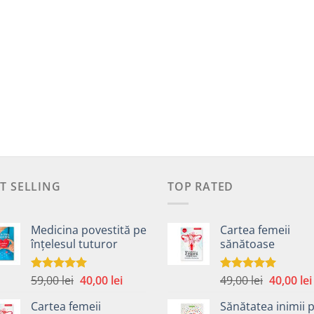
T SELLING
TOP RATED
Medicina povestită pe
Cartea femeii
înțelesul tuturor
sănătoase
Prețul
Prețul
Prețul
59,00
lei
40,00
lei
49,00
lei
40,00
lei
Evaluat la
Evaluat la
4.99
din 5
5.00
din 5
inițial
curent
inițial
Cartea femeii
Sănătatea inimii 
a
este:
a