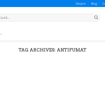
Despre
Blog
C
ută
pă:
TAG ARCHIVES:
ANTIFUMAT