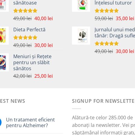
sănătoase
înțelesul tuturor
fost:
40,00 lei.
fost:
59,00 lei.
49,00 lei.
Prețul
Prețul
Prețul
49,00
lei
40,00
lei
59,00
lei
35,00
lei
Evaluat la
Evaluat la
5.00
din 5
5.00
din 5
inițial
curent
inițial
Dieta Perfectă
Jurnalul unui med
a
este:
a
tânăr: Dragă sufle
fost:
40,00 lei.
fost:
49,00 lei.
59,00 lei.
Prețul
Prețul
49,00
lei
30,00
lei
Evaluat la
5.00
din 5
Prețul
inițial
curent
49,00
lei
30,00
lei
Evaluat la
Meniuri și Rețete
5.00
din 5
inițial
a
este:
pentru un slăbit
a
fost:
30,00 lei.
sănătos
i.
fost:
49,00 lei.
Prețul
Prețul
42,00
lei
25,00
lei
49,00 lei.
inițial
curent
a
este:
fost:
25,00 lei.
TEST NEWS
42,00 lei.
SIGNUP FOR NEWSLETTE
Alătură-te celor 285.000 de
Un tratament eficient
abonați la newsletter. Vei p
pentru Alzheimer?
săptămânal informații gratu