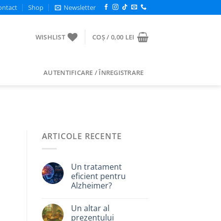
ontact
Shop
Newsletter
WISHLIST
COȘ /
0,00
LEI
AUTENTIFICARE / ÎNREGISTRARE
ARTICOLE RECENTE
Un tratament
eficient pentru
Alzheimer?
Un altar al
prezentului