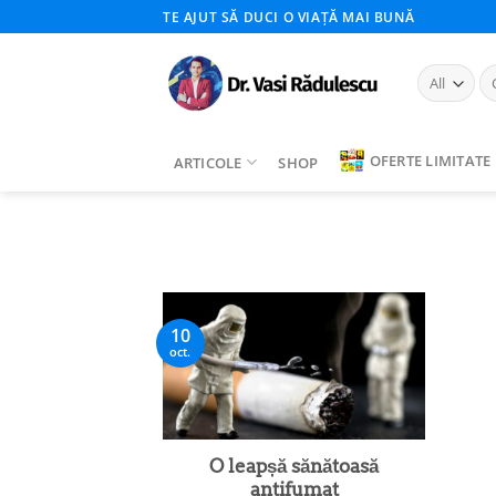
Skip
TE AJUT SĂ DUCI O VIAȚĂ MAI BUNĂ
to
content
Ca
du
OFERTE LIMITATE
ARTICOLE
SHOP
10
oct.
O leapșă sănătoasă
antifumat