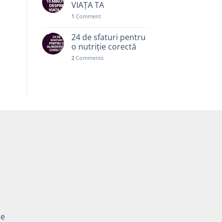
VIAȚA TA
1
Comment
24 de sfaturi pentru
o nutriție corectă
2
Comments
Prețul
curent
pe
este: