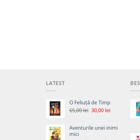
LATEST
BES
O Feliuță de Timp
Prețul
Prețul
65,00
lei
30,00
lei
inițial
curent
a
este:
Aventurile unei inimi
fost:
30,00 lei.
mici
65,00 lei.