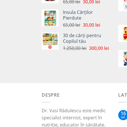
Prețul
Prețul
65,00
lei
30,00
lei
inițial
curent
Insula Cărților
a
este:
Pierdute
fost:
30,00 lei.
Prețul
Prețul
65,00
lei
30,00
lei
65,00 lei.
inițial
curent
30 de cărți pentru
a
este:
Copilul tău
fost:
30,00 lei.
Prețul
Prețul
1.250,00
lei
300,00
lei
65,00 lei.
inițial
curent
a
este:
fost:
300,00 le
1.250,00 lei.
DESPRE
LA
Dr. Vasi Rădulescu este medic
16
specialist internist, expert în
iul.
nutriție, educator în sănătate.