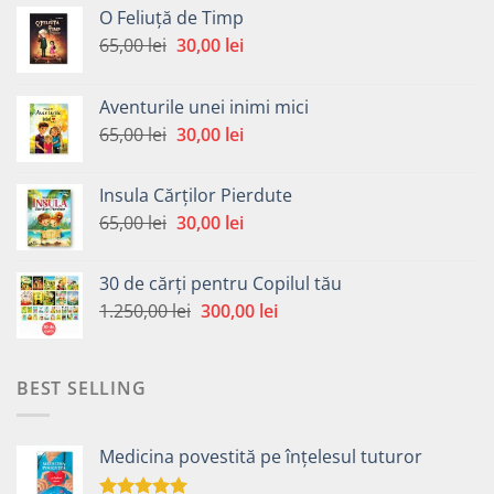
O Feliuță de Timp
Prețul
Prețul
65,00
lei
30,00
lei
inițial
curent
a
este:
Aventurile unei inimi mici
fost:
30,00 lei.
Prețul
Prețul
65,00
lei
30,00
lei
65,00 lei.
inițial
curent
a
este:
Insula Cărților Pierdute
fost:
30,00 lei.
Prețul
Prețul
65,00
lei
30,00
lei
65,00 lei.
inițial
curent
a
este:
30 de cărți pentru Copilul tău
fost:
30,00 lei.
Prețul
Prețul
1.250,00
lei
300,00
lei
65,00 lei.
inițial
curent
a
este:
fost:
300,00 lei.
BEST SELLING
1.250,00 lei.
Medicina povestită pe înțelesul tuturor