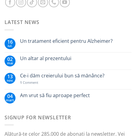
LATEST NEWS
Un tratament eficient pentru Alzheimer?
16
iul.
Un altar al prezentului
02
mai
Ce-i dăm creierului bun să mănânce?
13
nov.
1
Comment
Am vrut să fiu aproape perfect
04
mart.
SIGNUP FOR NEWSLETTER
Alătură-te celor 285.000 de abonați la newsletter. Vei