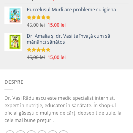
5.00
din 5
inițial
curent
Purcelușul Murli are probleme cu igiena
a
este:
fost:
15,00 lei.
45,00 lei.
Prețul
Prețul
45,00
lei
15,00
lei
Evaluat la
5.00
din 5
inițial
curent
Dr. Amalia și dr. Vasi te învață cum să
a
este:
mănânci sănătos
fost:
15,00 lei.
45,00 lei.
Prețul
Prețul
45,00
lei
15,00
lei
Evaluat la
5.00
din 5
inițial
curent
a
este:
fost:
15,00 lei.
DESPRE
45,00 lei.
Dr. Vasi Rădulescu este medic specialist internist,
expert în nutriție, educator în sănătate. În shop-ul
oficial găsești o mulțime de cărți deosebit de utile, la
cele mai bune prețuri.