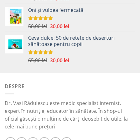
5.00
din 5
inițial
curent
Oni și vulpea fermecată
a
este:
fost:
30,00 lei.
49,00 lei.
Prețul
Prețul
58,00
lei
30,00
lei
Evaluat la
5.00
din 5
inițial
curent
Ceva dulce: 50 de rețete de deserturi
a
este:
sănătoase pentru copii
fost:
30,00 lei.
58,00 lei.
Prețul
Prețul
65,00
lei
30,00
lei
Evaluat la
5.00
din 5
inițial
curent
a
este:
fost:
30,00 lei.
DESPRE
65,00 lei.
Dr. Vasi Rădulescu este medic specialist internist,
expert în nutriție, educator în sănătate. În shop-ul
oficial găsești o mulțime de cărți deosebit de utile, la
cele mai bune prețuri.