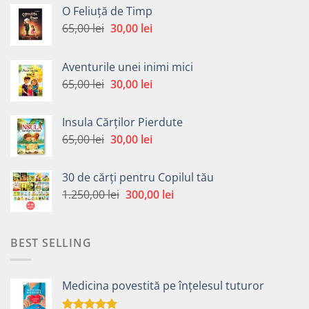
O Feliuță de Timp
Prețul
Prețul
65,00
lei
30,00
lei
inițial
curent
a
este:
Aventurile unei inimi mici
fost:
30,00 lei.
Prețul
Prețul
65,00
lei
30,00
lei
65,00 lei.
inițial
curent
a
este:
Insula Cărților Pierdute
fost:
30,00 lei.
Prețul
Prețul
65,00
lei
30,00
lei
65,00 lei.
inițial
curent
a
este:
30 de cărți pentru Copilul tău
fost:
30,00 lei.
Prețul
Prețul
1.250,00
lei
300,00
lei
65,00 lei.
inițial
curent
a
este:
fost:
300,00 lei.
BEST SELLING
1.250,00 lei.
Medicina povestită pe înțelesul tuturor