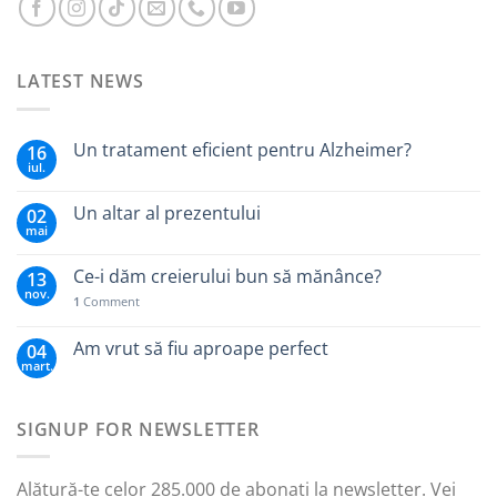
LATEST NEWS
Un tratament eficient pentru Alzheimer?
16
iul.
Un altar al prezentului
02
mai
Ce-i dăm creierului bun să mănânce?
13
nov.
1
Comment
Am vrut să fiu aproape perfect
04
mart.
SIGNUP FOR NEWSLETTER
Alătură-te celor 285.000 de abonați la newsletter. Vei