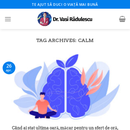
Skip
TE AJUT SĂ DUCI O VIAȚĂ MAI BUNĂ
to
content
TAG ARCHIVES:
CALM
26
apr.
Când ai stat ultima oară, măcar pentru un sfert de oră,