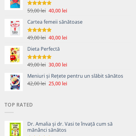
Prețul
Prețul
59,00
lei
40,00
lei
Evaluat la
4.99
din 5
inițial
curent
Cartea femeii sănătoase
a
este:
fost:
40,00 lei.
59,00 lei.
Prețul
Prețul
49,00
lei
40,00
lei
Evaluat la
5.00
din 5
inițial
curent
Dieta Perfectă
a
este:
fost:
40,00 lei.
49,00 lei.
Prețul
Prețul
49,00
lei
30,00
lei
Evaluat la
5.00
din 5
inițial
curent
Meniuri și Rețete pentru un slăbit sănătos
a
este:
Prețul
Prețul
42,00
lei
fost:
25,00
lei
30,00 lei.
inițial
curent
49,00 lei.
a
este:
fost:
25,00 lei.
TOP RATED
42,00 lei.
Dr. Amalia și dr. Vasi te învață cum să
mănânci sănătos