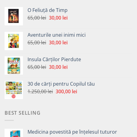
O Feliuță de Timp
Prețul
Prețul
65,00
lei
30,00
lei
inițial
curent
a
este:
Aventurile unei inimi mici
fost:
30,00 lei.
Prețul
Prețul
65,00
lei
30,00
lei
65,00 lei.
inițial
curent
a
este:
Insula Cărților Pierdute
fost:
30,00 lei.
Prețul
Prețul
65,00
lei
30,00
lei
65,00 lei.
inițial
curent
a
este:
30 de cărți pentru Copilul tău
fost:
30,00 lei.
Prețul
Prețul
1.250,00
lei
300,00
lei
65,00 lei.
inițial
curent
a
este:
fost:
300,00 lei.
BEST SELLING
1.250,00 lei.
Medicina povestită pe înțelesul tuturor