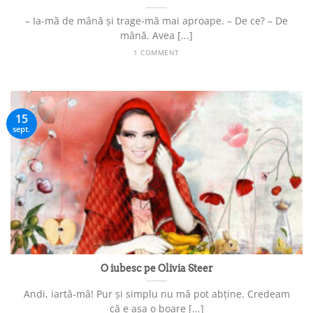
– Ia-mă de mână și trage-mă mai aproape. – De ce? – De
mână. Avea [...]
1 COMMENT
15
sept.
O iubesc pe Olivia Steer
Andi, iartă-mă! Pur și simplu nu mă pot abține. Credeam
că e așa o boare [...]