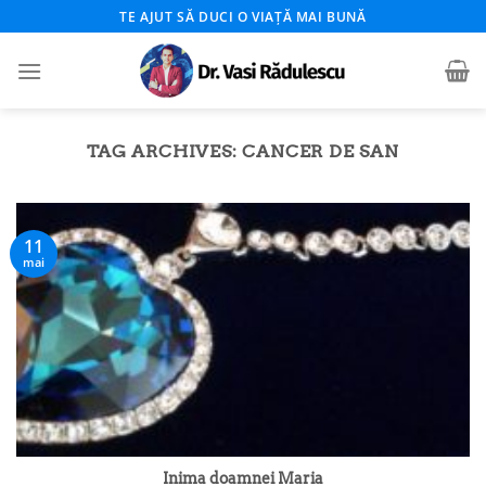
Skip
TE AJUT SĂ DUCI O VIAȚĂ MAI BUNĂ
to
content
TAG ARCHIVES:
CANCER DE SAN
11
mai
Inima doamnei Maria