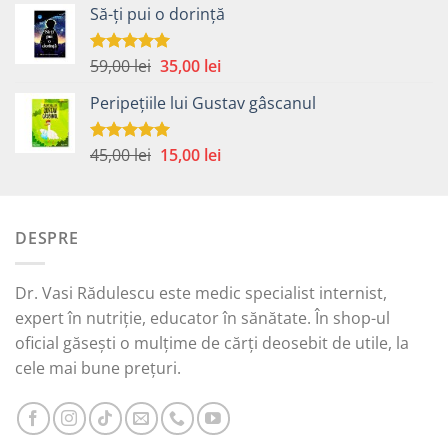
Să-ți pui o dorință
a
este:
fost:
15,00 lei.
45,00 lei.
Prețul
Prețul
59,00
lei
35,00
lei
Evaluat la
5.00
din 5
inițial
curent
Peripețiile lui Gustav gâscanul
a
este:
fost:
35,00 lei.
59,00 lei.
Prețul
Prețul
45,00
lei
15,00
lei
Evaluat la
5.00
din 5
inițial
curent
a
este:
fost:
15,00 lei.
DESPRE
45,00 lei.
Dr. Vasi Rădulescu este medic specialist internist,
expert în nutriție, educator în sănătate. În shop-ul
oficial găsești o mulțime de cărți deosebit de utile, la
cele mai bune prețuri.