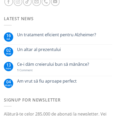
LATEST NEWS
Un tratament eficient pentru Alzheimer?
16
iul.
Un altar al prezentului
02
mai
Ce-i dăm creierului bun să mănânce?
13
nov.
1
Comment
Am vrut să fiu aproape perfect
04
mart.
SIGNUP FOR NEWSLETTER
Alătură-te celor 285.000 de abonați la newsletter. Vei