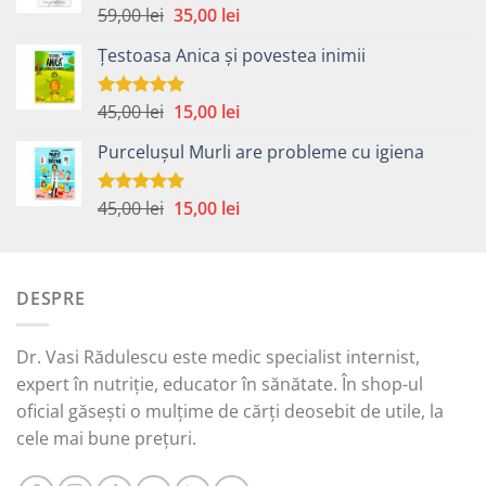
Prețul
Prețul
59,00
lei
35,00
lei
Evaluat la
5.00
din 5
inițial
curent
Țestoasa Anica și povestea inimii
a
este:
fost:
35,00 lei.
59,00 lei.
Prețul
Prețul
45,00
lei
15,00
lei
Evaluat la
5.00
din 5
inițial
curent
Purcelușul Murli are probleme cu igiena
a
este:
fost:
15,00 lei.
45,00 lei.
Prețul
Prețul
45,00
lei
15,00
lei
Evaluat la
5.00
din 5
inițial
curent
a
este:
fost:
15,00 lei.
DESPRE
45,00 lei.
Dr. Vasi Rădulescu este medic specialist internist,
expert în nutriție, educator în sănătate. În shop-ul
oficial găsești o mulțime de cărți deosebit de utile, la
cele mai bune prețuri.