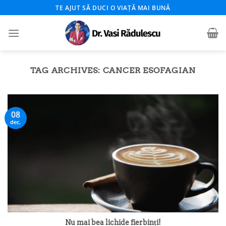
Skip
TE AJUT SĂ DUCI O VIAȚĂ MAI BUNĂ
to
content
TAG ARCHIVES:
CANCER ESOFAGIAN
08
dec.
Nu mai bea lichide fierbinți!