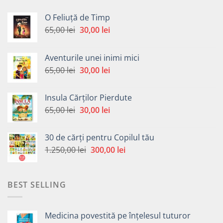
O Feliuță de Timp
Prețul
Prețul
65,00
lei
30,00
lei
inițial
curent
a
este:
Aventurile unei inimi mici
fost:
30,00 lei.
Prețul
Prețul
65,00
lei
30,00
lei
65,00 lei.
inițial
curent
a
este:
Insula Cărților Pierdute
fost:
30,00 lei.
Prețul
Prețul
65,00
lei
30,00
lei
65,00 lei.
inițial
curent
a
este:
30 de cărți pentru Copilul tău
fost:
30,00 lei.
Prețul
Prețul
1.250,00
lei
300,00
lei
65,00 lei.
inițial
curent
a
este:
fost:
300,00 lei.
BEST SELLING
1.250,00 lei.
Medicina povestită pe înțelesul tuturor