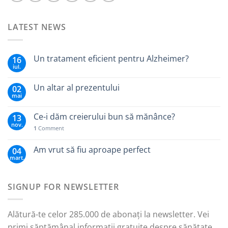
LATEST NEWS
Un tratament eficient pentru Alzheimer?
16
iul.
Un altar al prezentului
02
mai
Ce-i dăm creierului bun să mănânce?
13
nov.
1
Comment
Am vrut să fiu aproape perfect
04
mart.
SIGNUP FOR NEWSLETTER
Alătură-te celor 285.000 de abonați la newsletter. Vei
primi săptămânal informații gratuite despre sănătate,