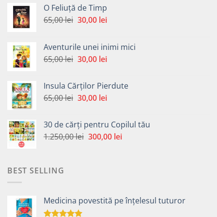
O Feliuță de Timp
Prețul
Prețul
65,00
lei
30,00
lei
inițial
curent
a
este:
Aventurile unei inimi mici
fost:
30,00 lei.
Prețul
Prețul
65,00
lei
30,00
lei
65,00 lei.
inițial
curent
a
este:
Insula Cărților Pierdute
fost:
30,00 lei.
Prețul
Prețul
65,00
lei
30,00
lei
65,00 lei.
inițial
curent
a
este:
30 de cărți pentru Copilul tău
fost:
30,00 lei.
Prețul
Prețul
1.250,00
lei
300,00
lei
65,00 lei.
inițial
curent
a
este:
fost:
300,00 lei.
BEST SELLING
1.250,00 lei.
Medicina povestită pe înțelesul tuturor