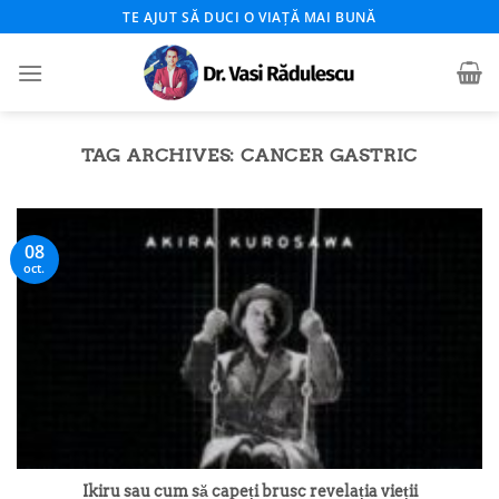
Skip
TE AJUT SĂ DUCI O VIAȚĂ MAI BUNĂ
to
content
TAG ARCHIVES:
CANCER GASTRIC
08
oct.
Ikiru sau cum să capeți brusc revelația vieții