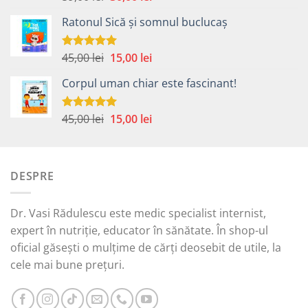
5.00
din 5
inițial
curent
Ratonul Sică și somnul buclucaș
a
este:
fost:
30,00 lei.
59,00 lei.
Prețul
Prețul
45,00
lei
15,00
lei
Evaluat la
5.00
din 5
inițial
curent
Corpul uman chiar este fascinant!
a
este:
fost:
15,00 lei.
45,00 lei.
Prețul
Prețul
45,00
lei
15,00
lei
Evaluat la
5.00
din 5
inițial
curent
a
este:
fost:
15,00 lei.
DESPRE
45,00 lei.
Dr. Vasi Rădulescu este medic specialist internist,
expert în nutriție, educator în sănătate. În shop-ul
oficial găsești o mulțime de cărți deosebit de utile, la
cele mai bune prețuri.