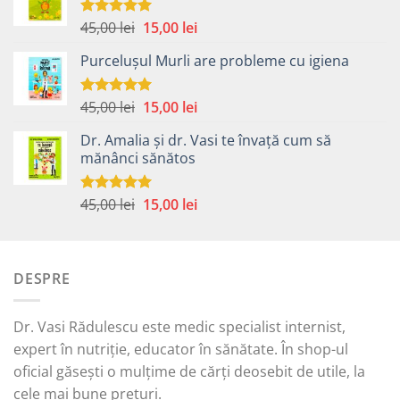
Prețul
Prețul
45,00
lei
15,00
lei
Evaluat la
5.00
din 5
inițial
curent
Purcelușul Murli are probleme cu igiena
a
este:
fost:
15,00 lei.
45,00 lei.
Prețul
Prețul
45,00
lei
15,00
lei
Evaluat la
5.00
din 5
inițial
curent
Dr. Amalia și dr. Vasi te învață cum să
a
este:
mănânci sănătos
fost:
15,00 lei.
45,00 lei.
Prețul
Prețul
45,00
lei
15,00
lei
Evaluat la
5.00
din 5
inițial
curent
a
este:
fost:
15,00 lei.
DESPRE
45,00 lei.
Dr. Vasi Rădulescu este medic specialist internist,
expert în nutriție, educator în sănătate. În shop-ul
oficial găsești o mulțime de cărți deosebit de utile, la
cele mai bune prețuri.