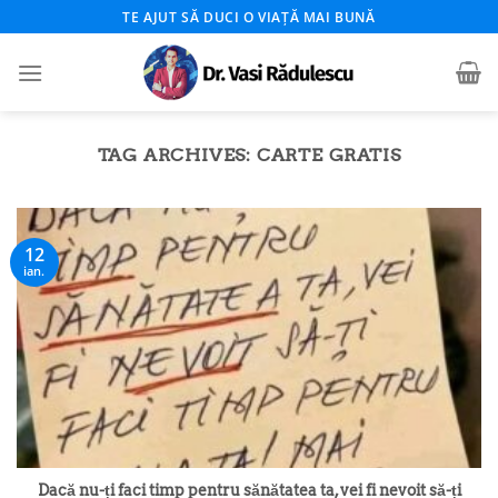
Skip
TE AJUT SĂ DUCI O VIAȚĂ MAI BUNĂ
to
content
TAG ARCHIVES:
CARTE GRATIS
12
ian.
Dacă nu-ți faci timp pentru sănătatea ta, vei fi nevoit să-ți