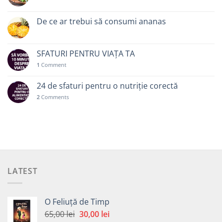
De ce ar trebui să consumi ananas
SFATURI PENTRU VIAȚA TA
1
Comment
24 de sfaturi pentru o nutriție corectă
2
Comments
LATEST
O Feliuță de Timp
Prețul
Prețul
65,00
lei
30,00
lei