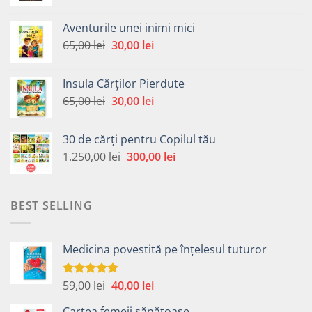
inițial
curent
a
este:
Aventurile unei inimi mici
fost:
30,00 lei.
Prețul
Prețul
65,00
lei
30,00
lei
65,00 lei.
inițial
curent
a
este:
Insula Cărților Pierdute
fost:
30,00 lei.
Prețul
Prețul
65,00
lei
30,00
lei
65,00 lei.
inițial
curent
a
este:
30 de cărți pentru Copilul tău
fost:
30,00 lei.
Prețul
Prețul
1.250,00
lei
300,00
lei
65,00 lei.
inițial
curent
a
este:
fost:
300,00 lei.
BEST SELLING
1.250,00 lei.
Medicina povestită pe înțelesul tuturor
Prețul
Prețul
59,00
lei
40,00
lei
Evaluat la
4.99
din 5
inițial
curent
Cartea femeii sănătoase