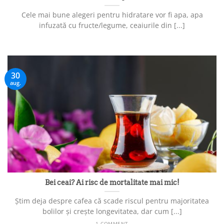
Cele mai bune alegeri pentru hidratare vor fi apa, apa
infuzată cu fructe/legume, ceaiurile din [...]
30
aug.
Bei ceai? Ai risc de mortalitate mai mic!
Știm deja despre cafea că scade riscul pentru majoritatea
bolilor și crește longevitatea, dar cum [...]
1 COMMENT