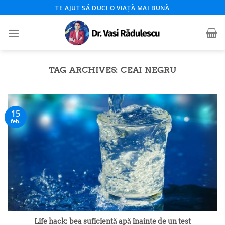
Skip
TE AJUT SĂ DUCI O VIAȚĂ MAI BUNĂ
to
content
TAG ARCHIVES:
CEAI NEGRU
15
feb.
Life hack: bea suficientă apă înainte de un test