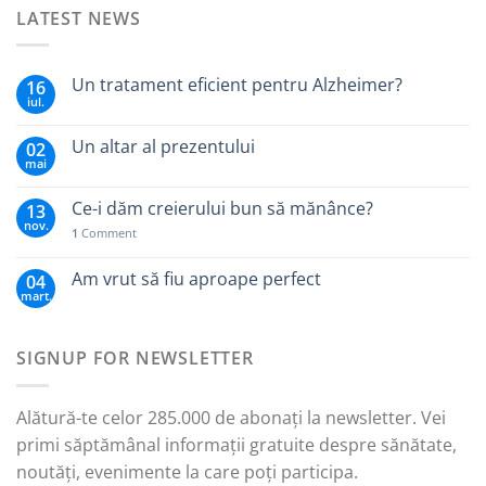
LATEST NEWS
Un tratament eficient pentru Alzheimer?
16
iul.
Un altar al prezentului
02
mai
Ce-i dăm creierului bun să mănânce?
13
nov.
1
Comment
Am vrut să fiu aproape perfect
04
mart.
SIGNUP FOR NEWSLETTER
Alătură-te celor 285.000 de abonați la newsletter. Vei
primi săptămânal informații gratuite despre sănătate,
noutăți, evenimente la care poți participa.