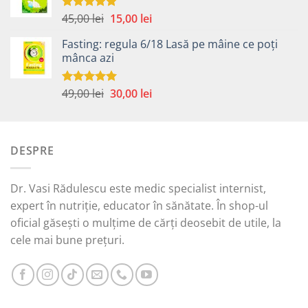
fost:
35,00 lei.
59,00 lei.
Prețul
Prețul
45,00
lei
15,00
lei
Evaluat la
5.00
din 5
inițial
curent
Fasting: regula 6/18 Lasă pe mâine ce poți
a
este:
mânca azi
fost:
15,00 lei.
45,00 lei.
Prețul
Prețul
49,00
lei
30,00
lei
Evaluat la
5.00
din 5
inițial
curent
a
este:
fost:
30,00 lei.
DESPRE
49,00 lei.
Dr. Vasi Rădulescu este medic specialist internist,
expert în nutriție, educator în sănătate. În shop-ul
oficial găsești o mulțime de cărți deosebit de utile, la
cele mai bune prețuri.