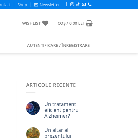
ontact
Shop
Newsletter
WISHLIST
COȘ /
0,00
LEI
AUTENTIFICARE / ÎNREGISTRARE
ARTICOLE RECENTE
Un tratament
eficient pentru
Alzheimer?
Un altar al
prezentului