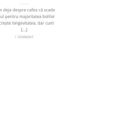
m deja despre cafea că scade
cul pentru majoritatea bolilor
 crește longevitatea, dar cum
[...]
1 COMMENT