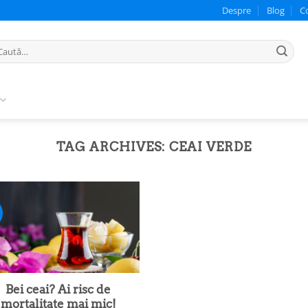
Despre
Blog
C
ută
pă:
TAG ARCHIVES:
CEAI VERDE
Bei ceai? Ai risc de
mortalitate mai mic!