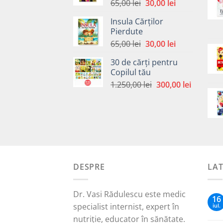
Prețul
Prețul
65,00
lei
30,00
lei
inițial
curent
Insula Cărților
a
este:
Pierdute
fost:
30,00 lei.
Prețul
Prețul
65,00
lei
30,00
lei
65,00 lei.
inițial
curent
30 de cărți pentru
a
este:
Copilul tău
fost:
30,00 lei.
Prețul
Prețul
1.250,00
lei
300,00
lei
65,00 lei.
inițial
curent
a
este:
fost:
300,00 le
1.250,00 lei.
DESPRE
LA
Dr. Vasi Rădulescu este medic
16
specialist internist, expert în
iul.
nutriție, educator în sănătate.