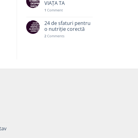
VIAȚA TA
1
Comment
24 de sfaturi pentru
o nutriție corectă
2
Comments
ă
Prețul
curent
tav
este:
35,00 lei.