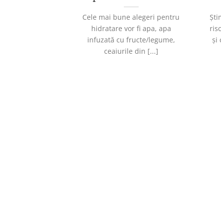
Cele mai bune alegeri pentru
Ști
hidratare vor fi apa, apa
ris
infuzată cu fructe/legume,
și
ceaiurile din [...]