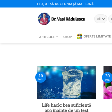
Skip
TE AJUT SĂ DUCI O VIAȚĂ MAI BUNĂ
to
content
Ca
du
OFERTE LIMITATE
ARTICOLE
SHOP
15
30
feb.
aug.
Life hack: bea suficientă
apă înainte de un test