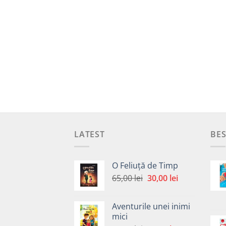
LATEST
BES
O Feliuță de Timp
Prețul
Prețul
65,00
lei
30,00
lei
inițial
curent
a
este:
Aventurile unei inimi
fost:
30,00 lei.
mici
65,00 lei.