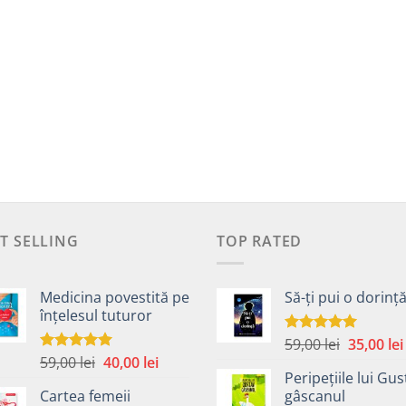
T SELLING
TOP RATED
Medicina povestită pe
Să-ți pui o dorinț
înțelesul tuturor
Prețul
59,00
lei
35,00
lei
Evaluat la
5.00
din 5
Prețul
Prețul
59,00
lei
40,00
lei
inițial
Evaluat la
4.99
din 5
Peripețiile lui Gus
inițial
curent
a
Cartea femeii
gâscanul
a
este:
fost: