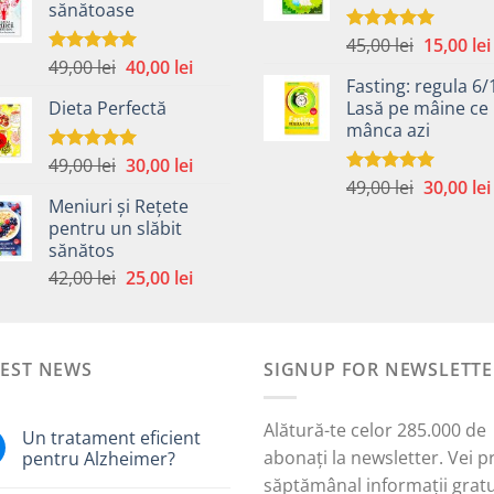
sănătoase
fost:
40,00 lei.
59,00 lei.
59,00 lei.
Prețul
45,00
lei
15,00
lei
Evaluat la
5.00
din 5
Prețul
Prețul
49,00
lei
40,00
lei
inițial
Evaluat la
5.00
din 5
Fasting: regula 6/
inițial
curent
a
Dieta Perfectă
Lasă pe mâine ce 
a
este:
fost:
mânca azi
fost:
40,00 lei.
45,00 lei.
49,00 lei.
Prețul
Prețul
49,00
lei
30,00
lei
Evaluat la
5.00
din 5
Prețul
inițial
curent
49,00
lei
30,00
lei
Evaluat la
Meniuri și Rețete
5.00
din 5
inițial
a
este:
pentru un slăbit
a
fost:
30,00 lei.
sănătos
i.
fost:
49,00 lei.
Prețul
Prețul
42,00
lei
25,00
lei
49,00 lei.
inițial
curent
a
este:
fost:
25,00 lei.
TEST NEWS
42,00 lei.
SIGNUP FOR NEWSLETTE
Alătură-te celor 285.000 de
Un tratament eficient
abonați la newsletter. Vei p
pentru Alzheimer?
săptămânal informații gratu