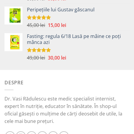
5.00
din 5
inițial
curent
Peripețiile lui Gustav gâscanul
a
este:
fost:
35,00 lei.
59,00 lei.
Prețul
Prețul
45,00
lei
15,00
lei
Evaluat la
5.00
din 5
inițial
curent
Fasting: regula 6/18 Lasă pe mâine ce poți
a
este:
mânca azi
fost:
15,00 lei.
45,00 lei.
Prețul
Prețul
49,00
lei
30,00
lei
Evaluat la
5.00
din 5
inițial
curent
a
este:
fost:
30,00 lei.
DESPRE
49,00 lei.
Dr. Vasi Rădulescu este medic specialist internist,
expert în nutriție, educator în sănătate. În shop-ul
oficial găsești o mulțime de cărți deosebit de utile, la
cele mai bune prețuri.