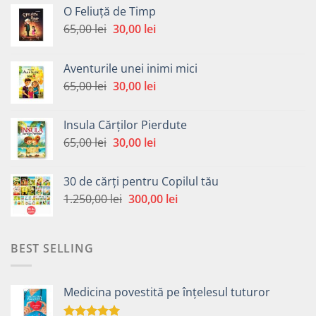
O Feliuță de Timp
Prețul
Prețul
65,00
lei
30,00
lei
inițial
curent
a
este:
Aventurile unei inimi mici
fost:
30,00 lei.
Prețul
Prețul
65,00
lei
30,00
lei
65,00 lei.
inițial
curent
a
este:
Insula Cărților Pierdute
fost:
30,00 lei.
Prețul
Prețul
65,00
lei
30,00
lei
65,00 lei.
inițial
curent
a
este:
30 de cărți pentru Copilul tău
fost:
30,00 lei.
Prețul
Prețul
1.250,00
lei
300,00
lei
65,00 lei.
inițial
curent
a
este:
fost:
300,00 lei.
BEST SELLING
1.250,00 lei.
Medicina povestită pe înțelesul tuturor