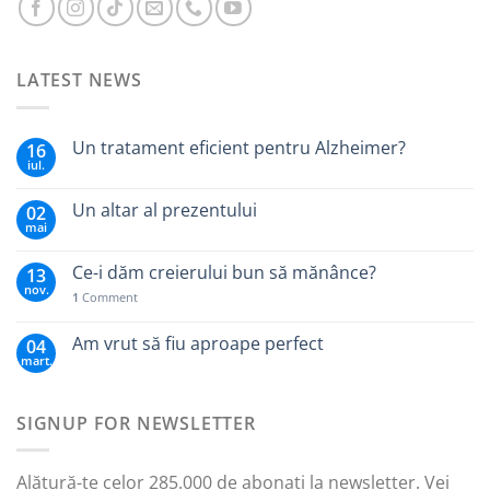
LATEST NEWS
Un tratament eficient pentru Alzheimer?
16
iul.
Un altar al prezentului
02
mai
Ce-i dăm creierului bun să mănânce?
13
nov.
1
Comment
Am vrut să fiu aproape perfect
04
mart.
SIGNUP FOR NEWSLETTER
Alătură-te celor 285.000 de abonați la newsletter. Vei