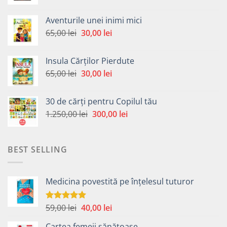
inițial
curent
a
este:
Aventurile unei inimi mici
fost:
30,00 lei.
Prețul
Prețul
65,00
lei
30,00
lei
65,00 lei.
inițial
curent
a
este:
Insula Cărților Pierdute
fost:
30,00 lei.
Prețul
Prețul
65,00
lei
30,00
lei
65,00 lei.
inițial
curent
a
este:
30 de cărți pentru Copilul tău
fost:
30,00 lei.
Prețul
Prețul
1.250,00
lei
300,00
lei
65,00 lei.
inițial
curent
a
este:
fost:
300,00 lei.
BEST SELLING
1.250,00 lei.
Medicina povestită pe înțelesul tuturor
Prețul
Prețul
59,00
lei
40,00
lei
Evaluat la
4.99
din 5
inițial
curent
Cartea femeii sănătoase