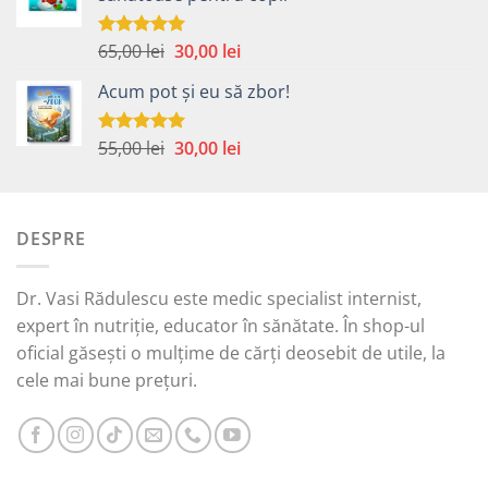
fost:
30,00 lei.
58,00 lei.
Prețul
Prețul
65,00
lei
30,00
lei
Evaluat la
5.00
din 5
inițial
curent
Acum pot și eu să zbor!
a
este:
fost:
30,00 lei.
65,00 lei.
Prețul
Prețul
55,00
lei
30,00
lei
Evaluat la
5.00
din 5
inițial
curent
a
este:
fost:
30,00 lei.
DESPRE
55,00 lei.
Dr. Vasi Rădulescu este medic specialist internist,
expert în nutriție, educator în sănătate. În shop-ul
oficial găsești o mulțime de cărți deosebit de utile, la
cele mai bune prețuri.