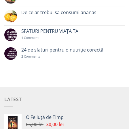
De ce ar trebui să consumi ananas
SFATURI PENTRU VIAȚA TA
1
Comment
24 de sfaturi pentru o nutriție corectă
2
Comments
LATEST
O Feliuță de Timp
Prețul
Prețul
65,00
lei
30,00
lei