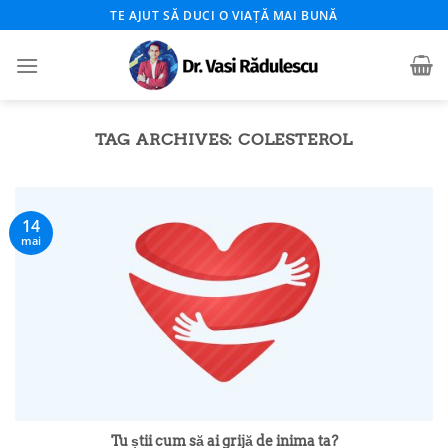
Skip
TE AJUT SĂ DUCI O VIAȚĂ MAI BUNĂ
to
content
TAG ARCHIVES:
COLESTEROL
14
mai
Tu știi cum să ai grijă de inima ta?