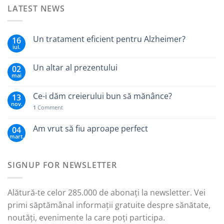
LATEST NEWS
Un tratament eficient pentru Alzheimer?
16
iul.
Un altar al prezentului
02
mai
Ce-i dăm creierului bun să mănânce?
13
nov.
1
Comment
Am vrut să fiu aproape perfect
04
mart.
SIGNUP FOR NEWSLETTER
Alătură-te celor 285.000 de abonați la newsletter. Vei
primi săptămânal informații gratuite despre sănătate,
noutăți, evenimente la care poți participa.