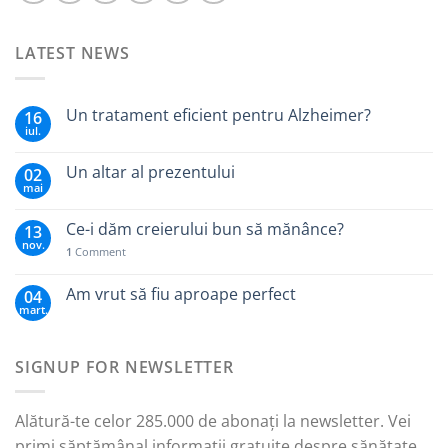
LATEST NEWS
Un tratament eficient pentru Alzheimer?
16
iul.
Un altar al prezentului
02
mai
Ce-i dăm creierului bun să mănânce?
13
nov.
1
Comment
Am vrut să fiu aproape perfect
04
mart.
SIGNUP FOR NEWSLETTER
Alătură-te celor 285.000 de abonați la newsletter. Vei
primi săptămânal informații gratuite despre sănătate,