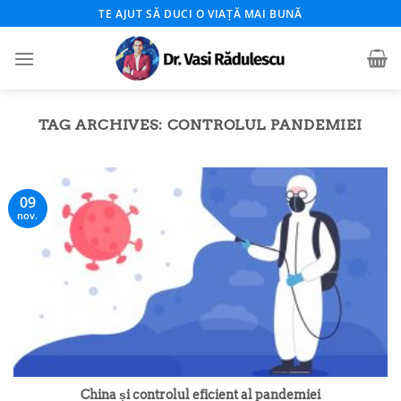
Skip
TE AJUT SĂ DUCI O VIAȚĂ MAI BUNĂ
to
content
TAG ARCHIVES:
CONTROLUL PANDEMIEI
09
nov.
China și controlul eficient al pandemiei