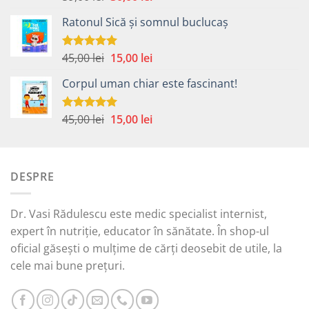
5.00
din 5
inițial
curent
Ratonul Sică și somnul buclucaș
a
este:
fost:
30,00 lei.
59,00 lei.
Prețul
Prețul
45,00
lei
15,00
lei
Evaluat la
5.00
din 5
inițial
curent
Corpul uman chiar este fascinant!
a
este:
fost:
15,00 lei.
45,00 lei.
Prețul
Prețul
45,00
lei
15,00
lei
Evaluat la
5.00
din 5
inițial
curent
a
este:
fost:
15,00 lei.
DESPRE
45,00 lei.
Dr. Vasi Rădulescu este medic specialist internist,
expert în nutriție, educator în sănătate. În shop-ul
oficial găsești o mulțime de cărți deosebit de utile, la
cele mai bune prețuri.