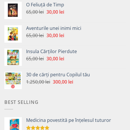
O Feliuță de Timp
Prețul
Prețul
65,00
lei
30,00
lei
inițial
curent
a
este:
Aventurile unei inimi mici
fost:
30,00 lei.
Prețul
Prețul
65,00
lei
30,00
lei
65,00 lei.
inițial
curent
a
este:
Insula Cărților Pierdute
fost:
30,00 lei.
Prețul
Prețul
65,00
lei
30,00
lei
65,00 lei.
inițial
curent
a
este:
30 de cărți pentru Copilul tău
fost:
30,00 lei.
Prețul
Prețul
1.250,00
lei
300,00
lei
65,00 lei.
inițial
curent
a
este:
fost:
300,00 lei.
BEST SELLING
1.250,00 lei.
Medicina povestită pe înțelesul tuturor