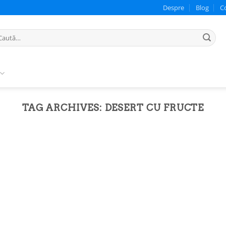
Despre
Blog
C
ută
pă:
TAG ARCHIVES:
DESERT CU FRUCTE