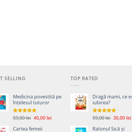
T SELLING
TOP RATED
Medicina povestită pe
Dragă mami, ce e
înțelesul tuturor
iubirea?
Prețul
Prețul
Prețul
59,00
lei
40,00
lei
59,00
lei
30,00
lei
Evaluat la
Evaluat la
4.99
din 5
5.00
din 5
inițial
curent
inițial
Cartea femeii
Ratonul Sică și
a
este:
a