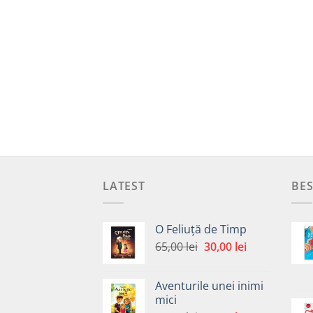
LATEST
BES
O Feliuță de Timp
Prețul
Prețul
65,00
lei
30,00
lei
inițial
curent
a
este:
Aventurile unei inimi
fost:
30,00 lei.
mici
65,00 lei.