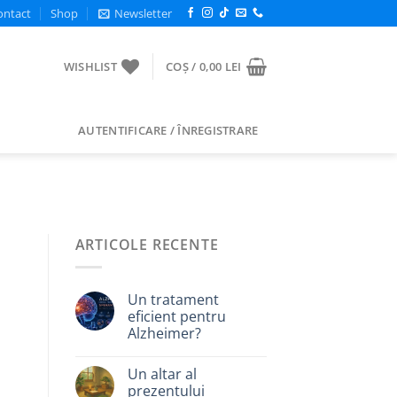
ontact
Shop
Newsletter
WISHLIST
COȘ /
0,00
LEI
AUTENTIFICARE / ÎNREGISTRARE
ARTICOLE RECENTE
Un tratament
eficient pentru
Alzheimer?
Un altar al
prezentului