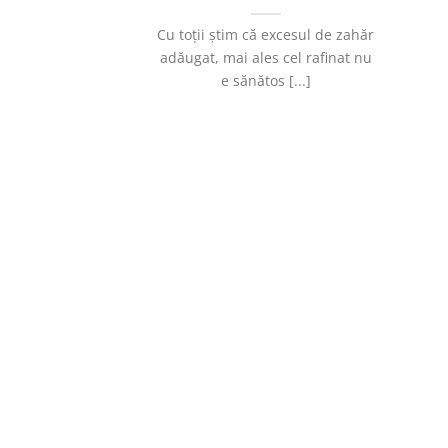
Cu toții știm că excesul de zahăr
adăugat, mai ales cel rafinat nu
e sănătos [...]