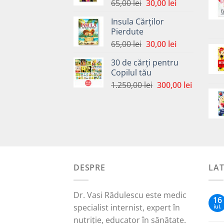
Prețul
Prețul
65,00
lei
30,00
lei
inițial
curent
Insula Cărților
a
este:
Pierdute
fost:
30,00 lei.
Prețul
Prețul
65,00
lei
30,00
lei
65,00 lei.
inițial
curent
30 de cărți pentru
a
este:
Copilul tău
fost:
30,00 lei.
Prețul
Prețul
1.250,00
lei
300,00
lei
65,00 lei.
inițial
curent
a
este:
fost:
300,00 le
1.250,00 lei.
DESPRE
LA
Dr. Vasi Rădulescu este medic
16
specialist internist, expert în
iul.
nutriție, educator în sănătate.