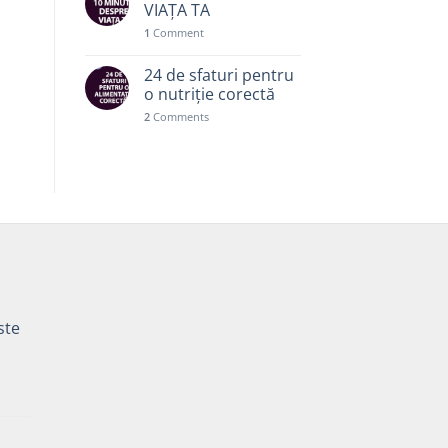
VIAȚA TA
1
Comment
24 de sfaturi pentru
o nutriție corectă
2
Comments
ste
Prețul
curent
este: