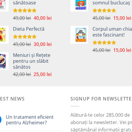
sănătoase
somnul buclucaș
fost:
40,00 lei.
fost:
59,00 lei.
59,00 lei.
Prețul
Prețul
Prețul
49,00
lei
40,00
lei
45,00
lei
15,00
lei
Evaluat la
Evaluat la
5.00
din 5
5.00
din 5
inițial
curent
inițial
Dieta Perfectă
Corpul uman chia
a
este:
a
este fascinant!
fost:
40,00 lei.
fost:
49,00 lei.
45,00 lei.
Prețul
Prețul
49,00
lei
30,00
lei
Evaluat la
5.00
din 5
Prețul
inițial
curent
45,00
lei
15,00
lei
Evaluat la
Meniuri și Rețete
5.00
din 5
inițial
a
este:
pentru un slăbit
a
fost:
30,00 lei.
sănătos
i.
fost:
49,00 lei.
Prețul
Prețul
42,00
lei
25,00
lei
45,00 lei.
inițial
curent
a
este:
fost:
25,00 lei.
TEST NEWS
42,00 lei.
SIGNUP FOR NEWSLETTE
Alătură-te celor 285.000 de
Un tratament eficient
abonați la newsletter. Vei p
pentru Alzheimer?
săptămânal informații gratu