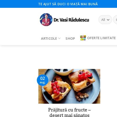
Skip
TE AJUT SĂ DUCI O VIAȚĂ MAI BUNĂ
to
content
Ca
du
OFERTE LIMITATE
ARTICOLE
SHOP
02
aug.
Prăjitură cu fructe –
desert mai sănatos