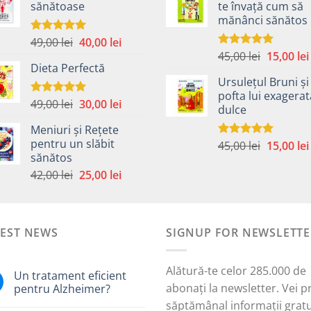
sănătoase
te învață cum să
fost:
40,00 lei.
fost:
mănânci sănătos
59,00 lei.
45,00 lei.
Prețul
Prețul
49,00
lei
40,00
lei
Evaluat la
5.00
din 5
Prețul
inițial
curent
45,00
lei
15,00
lei
Evaluat la
Dieta Perfectă
5.00
din 5
inițial
a
este:
Ursulețul Bruni și
a
fost:
40,00 lei.
pofta lui exagera
fost:
49,00 lei.
Prețul
Prețul
49,00
lei
30,00
lei
Evaluat la
dulce
45,00 lei.
5.00
din 5
inițial
curent
Meniuri și Rețete
a
este:
pentru un slăbit
Prețul
45,00
lei
15,00
lei
Evaluat la
fost:
30,00 lei.
sănătos
5.00
din 5
inițial
i.
49,00 lei.
Prețul
Prețul
a
42,00
lei
25,00
lei
inițial
curent
fost:
a
este:
45,00 lei.
fost:
25,00 lei.
TEST NEWS
42,00 lei.
SIGNUP FOR NEWSLETTE
Alătură-te celor 285.000 de
Un tratament eficient
abonați la newsletter. Vei p
pentru Alzheimer?
săptămânal informații gratu