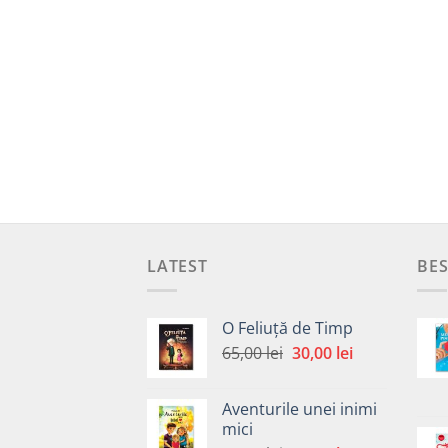
LATEST
BES
O Feliuță de Timp
Prețul
Prețul
65,00
lei
30,00
lei
inițial
curent
a
este:
Aventurile unei inimi
fost:
30,00 lei.
mici
65,00 lei.