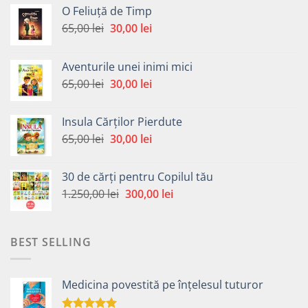
O Feliuță de Timp
Prețul
Prețul
65,00
lei
30,00
lei
inițial
curent
a
este:
Aventurile unei inimi mici
fost:
30,00 lei.
Prețul
Prețul
65,00
lei
30,00
lei
65,00 lei.
inițial
curent
a
este:
Insula Cărților Pierdute
fost:
30,00 lei.
Prețul
Prețul
65,00
lei
30,00
lei
65,00 lei.
inițial
curent
a
este:
30 de cărți pentru Copilul tău
fost:
30,00 lei.
Prețul
Prețul
1.250,00
lei
300,00
lei
65,00 lei.
inițial
curent
a
este:
fost:
300,00 lei.
BEST SELLING
1.250,00 lei.
Medicina povestită pe înțelesul tuturor