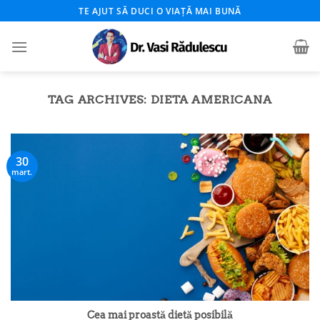
Skip
TE AJUT SĂ DUCI O VIAȚĂ MAI BUNĂ
to
content
TAG ARCHIVES:
DIETA AMERICANA
30
mart.
Cea mai proastă dietă posibilă