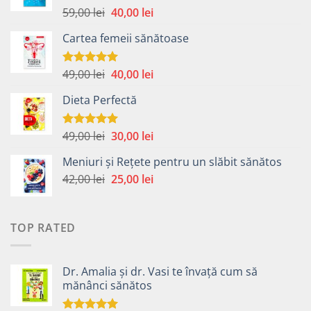
Prețul
Prețul
59,00
lei
40,00
lei
Evaluat la
4.99
din 5
inițial
curent
Cartea femeii sănătoase
a
este:
fost:
40,00 lei.
59,00 lei.
Prețul
Prețul
49,00
lei
40,00
lei
Evaluat la
5.00
din 5
inițial
curent
Dieta Perfectă
a
este:
fost:
40,00 lei.
49,00 lei.
Prețul
Prețul
49,00
lei
30,00
lei
Evaluat la
5.00
din 5
inițial
curent
Meniuri și Rețete pentru un slăbit sănătos
a
este:
Prețul
Prețul
42,00
lei
fost:
25,00
lei
30,00 lei.
inițial
curent
49,00 lei.
a
este:
fost:
25,00 lei.
TOP RATED
42,00 lei.
Dr. Amalia și dr. Vasi te învață cum să
mănânci sănătos