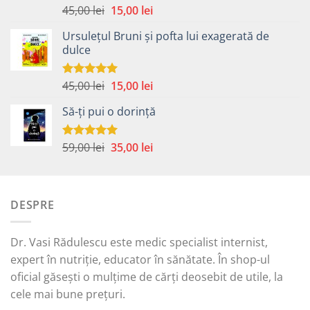
Prețul
Prețul
45,00
lei
15,00
lei
Evaluat la
5.00
din 5
inițial
curent
Ursulețul Bruni și pofta lui exagerată de
a
este:
dulce
fost:
15,00 lei.
45,00 lei.
Prețul
Prețul
45,00
lei
15,00
lei
Evaluat la
5.00
din 5
inițial
curent
Să-ți pui o dorință
a
este:
fost:
15,00 lei.
45,00 lei.
Prețul
Prețul
59,00
lei
35,00
lei
Evaluat la
5.00
din 5
inițial
curent
a
este:
fost:
35,00 lei.
DESPRE
59,00 lei.
Dr. Vasi Rădulescu este medic specialist internist,
expert în nutriție, educator în sănătate. În shop-ul
oficial găsești o mulțime de cărți deosebit de utile, la
cele mai bune prețuri.