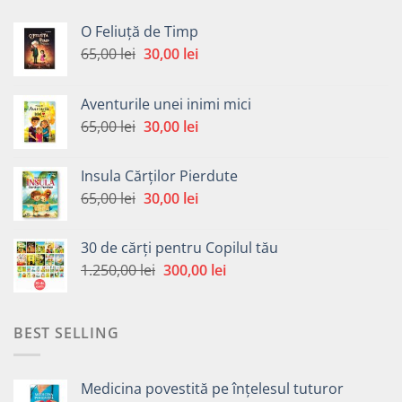
O Feliuță de Timp
Prețul
Prețul
65,00
lei
30,00
lei
inițial
curent
a
este:
Aventurile unei inimi mici
fost:
30,00 lei.
Prețul
Prețul
65,00
lei
30,00
lei
65,00 lei.
inițial
curent
a
este:
Insula Cărților Pierdute
fost:
30,00 lei.
Prețul
Prețul
65,00
lei
30,00
lei
65,00 lei.
inițial
curent
a
este:
30 de cărți pentru Copilul tău
fost:
30,00 lei.
Prețul
Prețul
1.250,00
lei
300,00
lei
65,00 lei.
inițial
curent
a
este:
fost:
300,00 lei.
BEST SELLING
1.250,00 lei.
Medicina povestită pe înțelesul tuturor