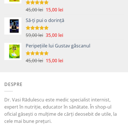
Prețul
Prețul
45,00
lei
15,00
lei
Evaluat la
5.00
din 5
inițial
curent
Să-ți pui o dorință
a
este:
fost:
15,00 lei.
45,00 lei.
Prețul
Prețul
59,00
lei
35,00
lei
Evaluat la
5.00
din 5
inițial
curent
Peripețiile lui Gustav gâscanul
a
este:
fost:
35,00 lei.
59,00 lei.
Prețul
Prețul
45,00
lei
15,00
lei
Evaluat la
5.00
din 5
inițial
curent
a
este:
fost:
15,00 lei.
DESPRE
45,00 lei.
Dr. Vasi Rădulescu este medic specialist internist,
expert în nutriție, educator în sănătate. În shop-ul
oficial găsești o mulțime de cărți deosebit de utile, la
cele mai bune prețuri.