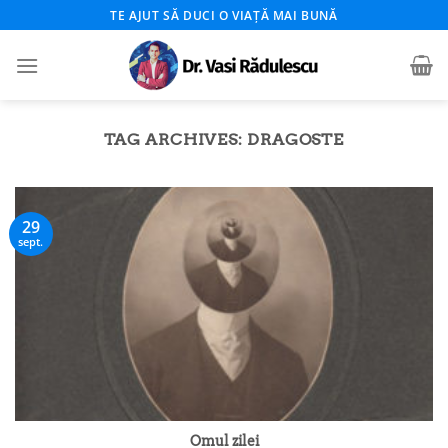
Skip
TE AJUT SĂ DUCI O VIAȚĂ MAI BUNĂ
to
content
TAG ARCHIVES:
DRAGOSTE
29
sept.
Omul zilei