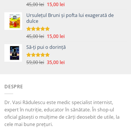
Prețul
Prețul
45,00
lei
15,00
lei
Evaluat la
5.00
din 5
inițial
curent
Ursulețul Bruni și pofta lui exagerată de
a
este:
dulce
fost:
15,00 lei.
45,00 lei.
Prețul
Prețul
45,00
lei
15,00
lei
Evaluat la
5.00
din 5
inițial
curent
Să-ți pui o dorință
a
este:
fost:
15,00 lei.
45,00 lei.
Prețul
Prețul
59,00
lei
35,00
lei
Evaluat la
5.00
din 5
inițial
curent
a
este:
fost:
35,00 lei.
DESPRE
59,00 lei.
Dr. Vasi Rădulescu este medic specialist internist,
expert în nutriție, educator în sănătate. În shop-ul
oficial găsești o mulțime de cărți deosebit de utile, la
cele mai bune prețuri.