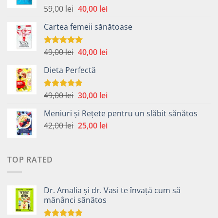
Prețul
Prețul
59,00
lei
40,00
lei
Evaluat la
4.99
din 5
inițial
curent
Cartea femeii sănătoase
a
este:
fost:
40,00 lei.
59,00 lei.
Prețul
Prețul
49,00
lei
40,00
lei
Evaluat la
5.00
din 5
inițial
curent
Dieta Perfectă
a
este:
fost:
40,00 lei.
49,00 lei.
Prețul
Prețul
49,00
lei
30,00
lei
Evaluat la
5.00
din 5
inițial
curent
Meniuri și Rețete pentru un slăbit sănătos
a
este:
Prețul
Prețul
42,00
lei
fost:
25,00
lei
30,00 lei.
inițial
curent
49,00 lei.
a
este:
fost:
25,00 lei.
TOP RATED
42,00 lei.
Dr. Amalia și dr. Vasi te învață cum să
mănânci sănătos