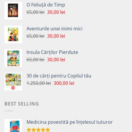
O Feliuță de Timp
Prețul
Prețul
65,00
lei
30,00
lei
inițial
curent
a
este:
Aventurile unei inimi mici
fost:
30,00 lei.
Prețul
Prețul
65,00
lei
30,00
lei
65,00 lei.
inițial
curent
a
este:
Insula Cărților Pierdute
fost:
30,00 lei.
Prețul
Prețul
65,00
lei
30,00
lei
65,00 lei.
inițial
curent
a
este:
30 de cărți pentru Copilul tău
fost:
30,00 lei.
Prețul
Prețul
1.250,00
lei
300,00
lei
65,00 lei.
inițial
curent
a
este:
fost:
300,00 lei.
BEST SELLING
1.250,00 lei.
Medicina povestită pe înțelesul tuturor