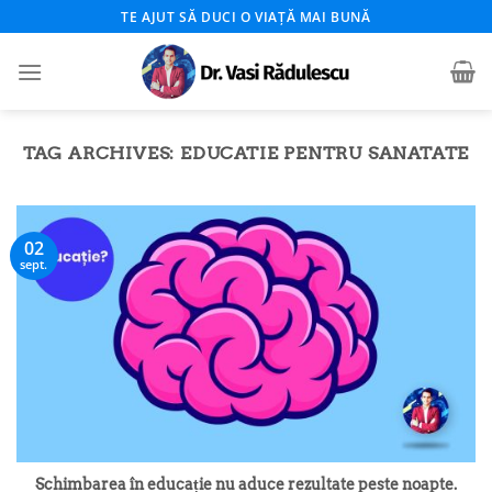
Skip
TE AJUT SĂ DUCI O VIAȚĂ MAI BUNĂ
to
content
TAG ARCHIVES:
EDUCATIE PENTRU SANATATE
02
sept.
Schimbarea în educație nu aduce rezultate peste noapte.