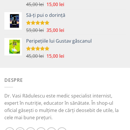
Prețul
Prețul
45,00
lei
15,00
lei
Evaluat la
5.00
din 5
inițial
curent
Să-ți pui o dorință
a
este:
fost:
15,00 lei.
45,00 lei.
Prețul
Prețul
59,00
lei
35,00
lei
Evaluat la
5.00
din 5
inițial
curent
Peripețiile lui Gustav gâscanul
a
este:
fost:
35,00 lei.
59,00 lei.
Prețul
Prețul
45,00
lei
15,00
lei
Evaluat la
5.00
din 5
inițial
curent
a
este:
fost:
15,00 lei.
DESPRE
45,00 lei.
Dr. Vasi Rădulescu este medic specialist internist,
expert în nutriție, educator în sănătate. În shop-ul
oficial găsești o mulțime de cărți deosebit de utile, la
cele mai bune prețuri.