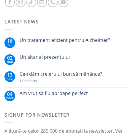
LATEST NEWS
Un tratament eficient pentru Alzheimer?
16
iul.
Un altar al prezentului
02
mai
Ce-i dăm creierului bun să mănânce?
13
nov.
1
Comment
Am vrut să fiu aproape perfect
04
mart.
SIGNUP FOR NEWSLETTER
Alătură-te celor 285.000 de abonați la newsletter. Vei