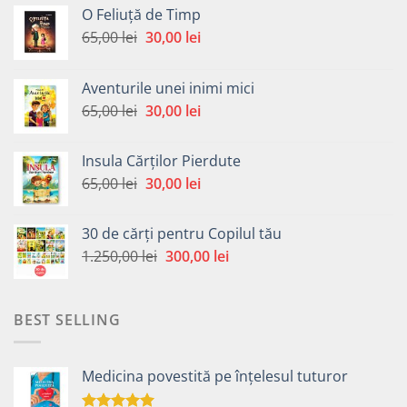
O Feliuță de Timp
Prețul
Prețul
65,00
lei
30,00
lei
inițial
curent
a
este:
Aventurile unei inimi mici
fost:
30,00 lei.
Prețul
Prețul
65,00
lei
30,00
lei
65,00 lei.
inițial
curent
a
este:
Insula Cărților Pierdute
fost:
30,00 lei.
Prețul
Prețul
65,00
lei
30,00
lei
65,00 lei.
inițial
curent
a
este:
30 de cărți pentru Copilul tău
fost:
30,00 lei.
Prețul
Prețul
1.250,00
lei
300,00
lei
65,00 lei.
inițial
curent
a
este:
fost:
300,00 lei.
BEST SELLING
1.250,00 lei.
Medicina povestită pe înțelesul tuturor