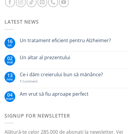
LATEST NEWS
Un tratament eficient pentru Alzheimer?
16
iul.
Un altar al prezentului
02
mai
Ce-i dăm creierului bun să mănânce?
13
nov.
1
Comment
Am vrut să fiu aproape perfect
04
mart.
SIGNUP FOR NEWSLETTER
Alătură-te celor 285.000 de abonați la newsletter. Vei