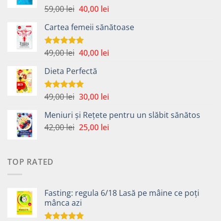
Prețul
Prețul
59,00
lei
40,00
lei
Evaluat la
4.99
din 5
inițial
curent
Cartea femeii sănătoase
a
este:
fost:
40,00 lei.
59,00 lei.
Prețul
Prețul
49,00
lei
40,00
lei
Evaluat la
5.00
din 5
inițial
curent
Dieta Perfectă
a
este:
fost:
40,00 lei.
49,00 lei.
Prețul
Prețul
49,00
lei
30,00
lei
Evaluat la
5.00
din 5
inițial
curent
Meniuri și Rețete pentru un slăbit sănătos
a
este:
Prețul
Prețul
42,00
lei
fost:
25,00
lei
30,00 lei.
inițial
curent
49,00 lei.
a
este:
fost:
25,00 lei.
TOP RATED
42,00 lei.
Fasting: regula 6/18 Lasă pe mâine ce poți
mânca azi