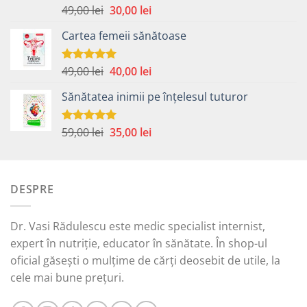
Prețul
Prețul
49,00
lei
30,00
lei
Evaluat la
5.00
din 5
inițial
curent
Cartea femeii sănătoase
a
este:
fost:
30,00 lei.
49,00 lei.
Prețul
Prețul
49,00
lei
40,00
lei
Evaluat la
5.00
din 5
inițial
curent
Sănătatea inimii pe înțelesul tuturor
a
este:
fost:
40,00 lei.
49,00 lei.
Prețul
Prețul
59,00
lei
35,00
lei
Evaluat la
5.00
din 5
inițial
curent
a
este:
fost:
35,00 lei.
DESPRE
59,00 lei.
Dr. Vasi Rădulescu este medic specialist internist,
expert în nutriție, educator în sănătate. În shop-ul
oficial găsești o mulțime de cărți deosebit de utile, la
cele mai bune prețuri.