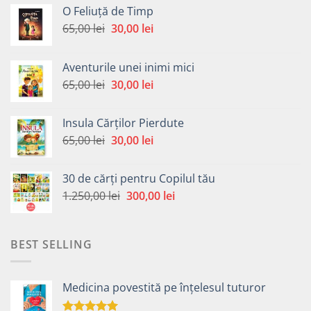
O Feliuță de Timp
Prețul
Prețul
65,00
lei
30,00
lei
inițial
curent
a
este:
Aventurile unei inimi mici
fost:
30,00 lei.
Prețul
Prețul
65,00
lei
30,00
lei
65,00 lei.
inițial
curent
a
este:
Insula Cărților Pierdute
fost:
30,00 lei.
Prețul
Prețul
65,00
lei
30,00
lei
65,00 lei.
inițial
curent
a
este:
30 de cărți pentru Copilul tău
fost:
30,00 lei.
Prețul
Prețul
1.250,00
lei
300,00
lei
65,00 lei.
inițial
curent
a
este:
fost:
300,00 lei.
BEST SELLING
1.250,00 lei.
Medicina povestită pe înțelesul tuturor