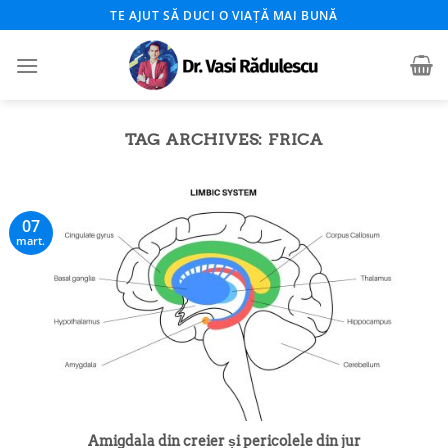
Skip
TE AJUT SĂ DUCI O VIAȚĂ MAI BUNĂ
to
content
TAG ARCHIVES:
FRICA
07
mart.
Amigdala din creier și pericolele din jur