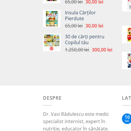
Prețul
Prețul
65,00
lei
30,00
lei
inițial
curent
Insula Cărților
a
este:
Pierdute
fost:
30,00 lei.
Prețul
Prețul
65,00
lei
30,00
lei
65,00 lei.
inițial
curent
30 de cărți pentru
a
este:
Copilul tău
fost:
30,00 lei.
Prețul
Prețul
1.250,00
lei
300,00
lei
65,00 lei.
inițial
curent
a
este:
fost:
300,00 le
1.250,00 lei.
DESPRE
LA
Dr. Vasi Rădulescu este medic
16
specialist internist, expert în
iul.
nutriție, educator în sănătate.