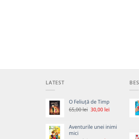
LATEST
BES
O Feliuță de Timp
Prețul
Prețul
65,00
lei
30,00
lei
inițial
curent
a
este:
Aventurile unei inimi
fost:
30,00 lei.
mici
65,00 lei.