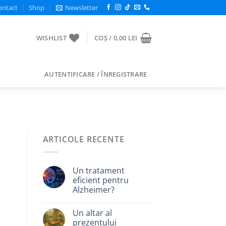
ontact
Shop
Newsletter
WISHLIST
COȘ /
0,00
LEI
AUTENTIFICARE / ÎNREGISTRARE
ARTICOLE RECENTE
Un tratament
eficient pentru
Alzheimer?
Un altar al
prezentului