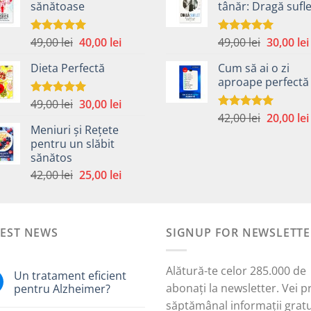
sănătoase
tânăr: Dragă sufle
fost:
40,00 lei.
fost:
59,00 lei.
59,00 lei.
Prețul
Prețul
Prețul
49,00
lei
40,00
lei
49,00
lei
30,00
lei
Evaluat la
Evaluat la
5.00
din 5
5.00
din 5
inițial
curent
inițial
Dieta Perfectă
Cum să ai o zi
a
este:
a
aproape perfectă
fost:
40,00 lei.
fost:
49,00 lei.
49,00 lei.
Prețul
Prețul
49,00
lei
30,00
lei
Evaluat la
5.00
din 5
Prețul
inițial
curent
42,00
lei
20,00
lei
Evaluat la
Meniuri și Rețete
5.00
din 5
inițial
a
este:
pentru un slăbit
a
fost:
30,00 lei.
sănătos
i.
fost:
49,00 lei.
Prețul
Prețul
42,00
lei
25,00
lei
42,00 lei.
inițial
curent
a
este:
fost:
25,00 lei.
TEST NEWS
42,00 lei.
SIGNUP FOR NEWSLETTE
Alătură-te celor 285.000 de
Un tratament eficient
abonați la newsletter. Vei p
pentru Alzheimer?
săptămânal informații gratu