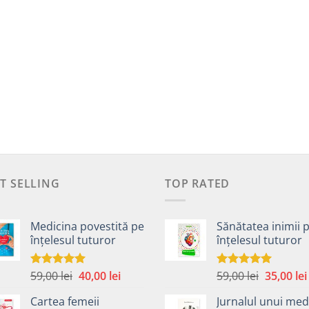
T SELLING
TOP RATED
Medicina povestită pe
Sănătatea inimii 
înțelesul tuturor
înțelesul tuturor
Prețul
Prețul
Prețul
59,00
lei
40,00
lei
59,00
lei
35,00
lei
Evaluat la
Evaluat la
4.99
din 5
5.00
din 5
inițial
curent
inițial
Cartea femeii
Jurnalul unui med
a
este:
a