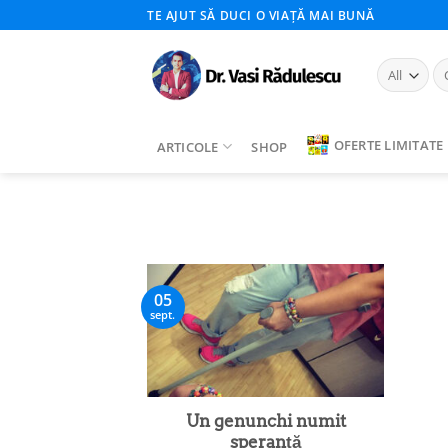
Skip
TE AJUT SĂ DUCI O VIAȚĂ MAI BUNĂ
to
content
Ca
du
OFERTE LIMITATE
ARTICOLE
SHOP
05
sept.
Un genunchi numit
speranță