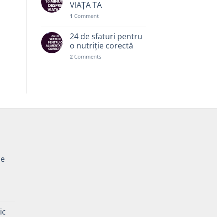
VIAȚA TA
1
Comment
24 de sfaturi pentru
o nutriție corectă
2
Comments
pe
Prețul
curent
ic
este: