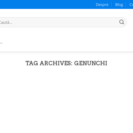
Despre
Blog
C
ută
pă:
TAG ARCHIVES:
GENUNCHI