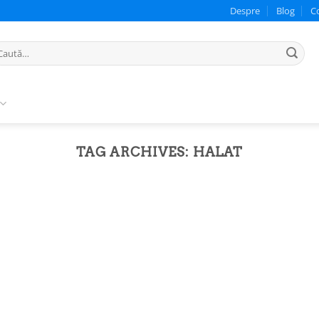
Despre
Blog
C
ută
pă:
TAG ARCHIVES:
HALAT