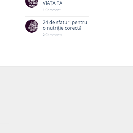
VIAȚA TA
1
Comment
24 de sfaturi pentru
o nutriție corectă
2
Comments
Prețul
curent
este: