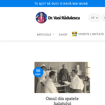
Skip
TE AJUT SĂ DUCI O VIAȚĂ MAI BUNĂ
to
content
Ca
du
OFERTE LIMITATE
ARTICOLE
SHOP
06
sept.
Omul din spatele
halatului