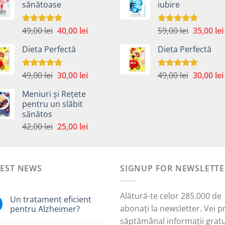
sănătoase
iubire
fost:
40,00 lei.
fost:
59,00 lei.
42,00 lei.
Prețul
Prețul
Prețul
49,00
lei
40,00
lei
59,00
lei
35,00
lei
Evaluat la
Evaluat la
5.00
din 5
5.00
din 5
inițial
curent
inițial
Dieta Perfectă
Dieta Perfectă
a
este:
a
fost:
40,00 lei.
fost:
49,00 lei.
59,00 lei.
Prețul
Prețul
Prețul
49,00
lei
30,00
lei
49,00
lei
30,00
lei
Evaluat la
Evaluat la
5.00
din 5
5.00
din 5
inițial
curent
inițial
Meniuri și Rețete
a
este:
a
pentru un slăbit
fost:
30,00 lei.
fost:
sănătos
i.
49,00 lei.
49,00 lei.
Prețul
Prețul
42,00
lei
25,00
lei
inițial
curent
a
este:
fost:
25,00 lei.
TEST NEWS
42,00 lei.
SIGNUP FOR NEWSLETTE
Alătură-te celor 285.000 de
Un tratament eficient
abonați la newsletter. Vei p
pentru Alzheimer?
săptămânal informații gratu