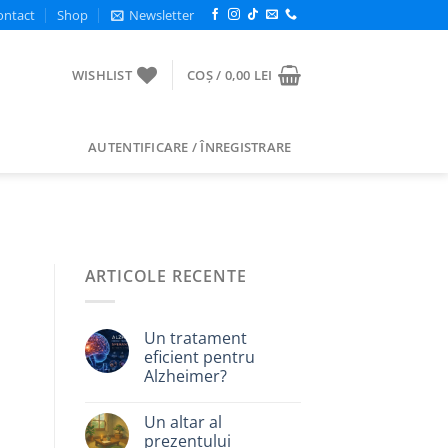
ontact
Shop
Newsletter
WISHLIST
COȘ /
0,00
LEI
AUTENTIFICARE / ÎNREGISTRARE
ARTICOLE RECENTE
Un tratament
eficient pentru
Alzheimer?
Un altar al
prezentului