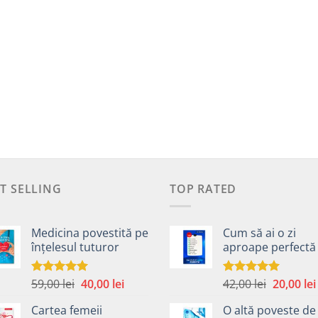
T SELLING
TOP RATED
Medicina povestită pe
Cum să ai o zi
înțelesul tuturor
aproape perfectă
Prețul
Prețul
Prețul
59,00
lei
40,00
lei
42,00
lei
20,00
lei
Evaluat la
Evaluat la
4.99
din 5
5.00
din 5
inițial
curent
inițial
Cartea femeii
O altă poveste de
a
este:
a