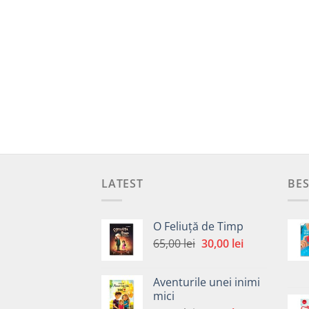
LATEST
BES
O Feliuță de Timp
Prețul
Prețul
65,00
lei
30,00
lei
inițial
curent
a
este:
Aventurile unei inimi
fost:
30,00 lei.
mici
65,00 lei.