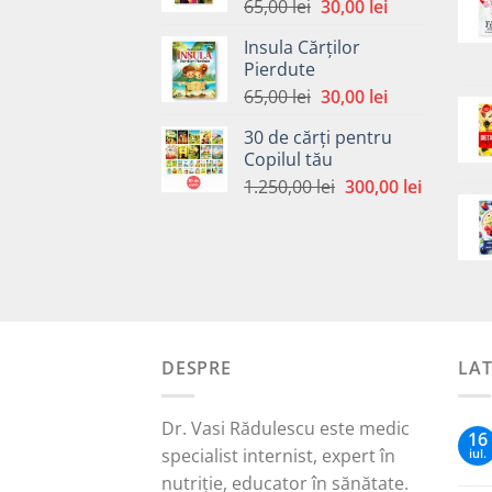
Prețul
Prețul
65,00
lei
30,00
lei
inițial
curent
Insula Cărților
a
este:
Pierdute
fost:
30,00 lei.
Prețul
Prețul
65,00
lei
30,00
lei
65,00 lei.
inițial
curent
30 de cărți pentru
a
este:
Copilul tău
fost:
30,00 lei.
Prețul
Prețul
1.250,00
lei
300,00
lei
65,00 lei.
inițial
curent
a
este:
fost:
300,00 le
1.250,00 lei.
DESPRE
LA
Dr. Vasi Rădulescu este medic
16
specialist internist, expert în
iul.
nutriție, educator în sănătate.