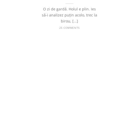
O zi de gardă. Holul e plin. Ies
să-i analizez puțin acolo, trec la
birou, [...]
25 COMMENTS