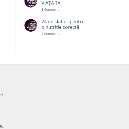
VIAȚA TA
1
Comment
24 de sfaturi pentru
o nutriție corectă
2
Comments
pe
Prețul
curent
ic
este: