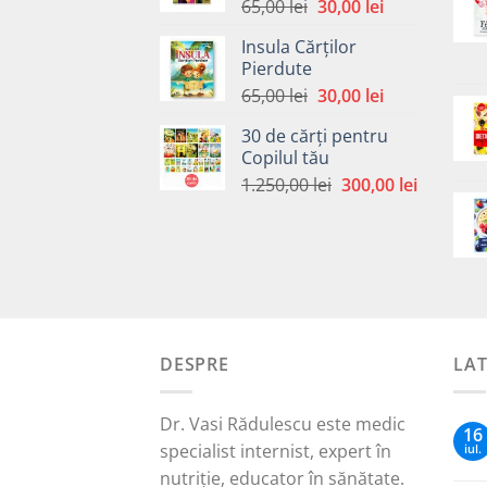
Prețul
Prețul
65,00
lei
30,00
lei
inițial
curent
Insula Cărților
a
este:
Pierdute
fost:
30,00 lei.
Prețul
Prețul
65,00
lei
30,00
lei
65,00 lei.
inițial
curent
30 de cărți pentru
a
este:
Copilul tău
fost:
30,00 lei.
Prețul
Prețul
1.250,00
lei
300,00
lei
65,00 lei.
inițial
curent
a
este:
fost:
300,00 le
1.250,00 lei.
DESPRE
LA
Dr. Vasi Rădulescu este medic
16
specialist internist, expert în
iul.
nutriție, educator în sănătate.