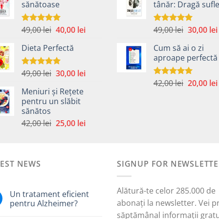
sănătoase
tânăr: Dragă sufle
fost:
40,00 lei.
fost:
59,00 lei.
59,00 lei.
Prețul
Prețul
Prețul
49,00
lei
40,00
lei
49,00
lei
30,00
lei
Evaluat la
Evaluat la
5.00
din 5
5.00
din 5
inițial
curent
inițial
Dieta Perfectă
Cum să ai o zi
a
este:
a
aproape perfectă
fost:
40,00 lei.
fost:
49,00 lei.
49,00 lei.
Prețul
Prețul
49,00
lei
30,00
lei
Evaluat la
5.00
din 5
Prețul
inițial
curent
42,00
lei
20,00
lei
Evaluat la
Meniuri și Rețete
5.00
din 5
inițial
a
este:
pentru un slăbit
a
fost:
30,00 lei.
sănătos
i.
fost:
49,00 lei.
Prețul
Prețul
42,00
lei
25,00
lei
42,00 lei.
inițial
curent
a
este:
fost:
25,00 lei.
TEST NEWS
42,00 lei.
SIGNUP FOR NEWSLETTE
Alătură-te celor 285.000 de
Un tratament eficient
abonați la newsletter. Vei p
pentru Alzheimer?
săptămânal informații gratu