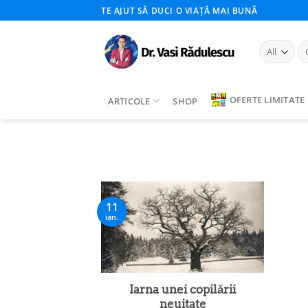
Skip
TE AJUT SĂ DUCI O VIAȚĂ MAI BUNĂ
to
content
Ca
du
OFERTE LIMITATE
ARTICOLE
SHOP
11
ian.
Iarna unei copilării
neuitate