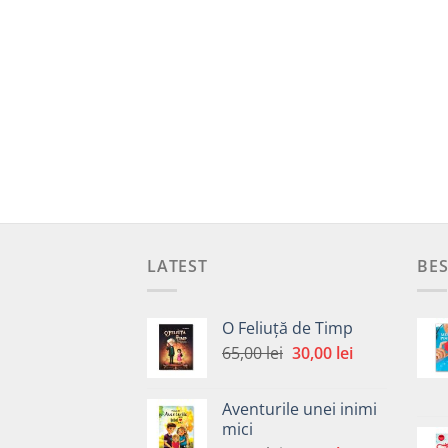
LATEST
BES
O Feliuță de Timp
Prețul
Prețul
65,00
lei
30,00
lei
inițial
curent
a
este:
Aventurile unei inimi
fost:
30,00 lei.
mici
65,00 lei.