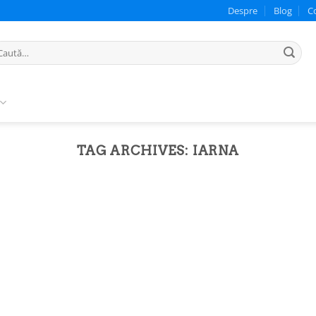
Despre
Blog
C
ută
pă:
TAG ARCHIVES:
IARNA