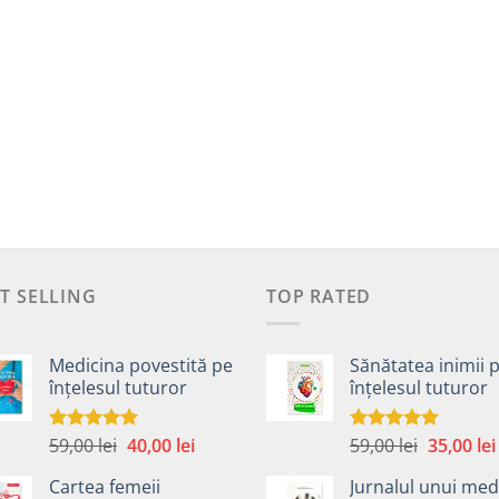
T SELLING
TOP RATED
Medicina povestită pe
Sănătatea inimii 
înțelesul tuturor
înțelesul tuturor
Prețul
Prețul
Prețul
59,00
lei
40,00
lei
59,00
lei
35,00
lei
Evaluat la
Evaluat la
4.99
din 5
5.00
din 5
inițial
curent
inițial
Cartea femeii
Jurnalul unui med
a
este:
a