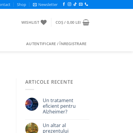
ontact
Shop
Newsletter
WISHLIST
COȘ /
0,00
LEI
AUTENTIFICARE / ÎNREGISTRARE
ARTICOLE RECENTE
Un tratament
eficient pentru
Alzheimer?
Un altar al
prezentului