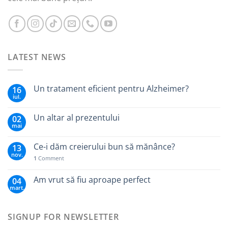
LATEST NEWS
Un tratament eficient pentru Alzheimer?
16
iul.
Un altar al prezentului
02
mai
Ce-i dăm creierului bun să mănânce?
13
nov.
1
Comment
Am vrut să fiu aproape perfect
04
mart.
SIGNUP FOR NEWSLETTER