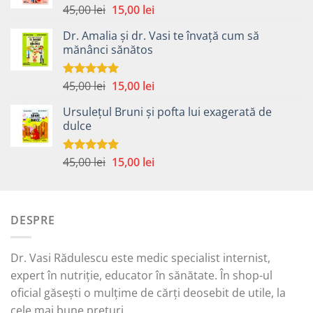
Prețul
Prețul
45,00
lei
15,00
lei
Evaluat la
5.00
din 5
inițial
curent
Dr. Amalia și dr. Vasi te învață cum să
a
este:
mănânci sănătos
fost:
15,00 lei.
45,00 lei.
Prețul
Prețul
45,00
lei
15,00
lei
Evaluat la
5.00
din 5
inițial
curent
Ursulețul Bruni și pofta lui exagerată de
a
este:
dulce
fost:
15,00 lei.
45,00 lei.
Prețul
Prețul
45,00
lei
15,00
lei
Evaluat la
5.00
din 5
inițial
curent
a
este:
fost:
15,00 lei.
DESPRE
45,00 lei.
Dr. Vasi Rădulescu este medic specialist internist,
expert în nutriție, educator în sănătate. În shop-ul
oficial găsești o mulțime de cărți deosebit de utile, la
cele mai bune prețuri.