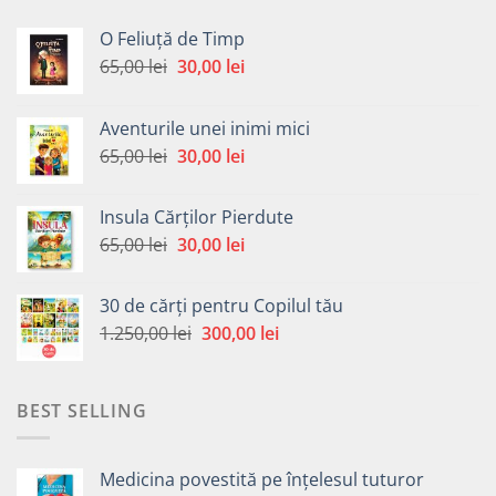
O Feliuță de Timp
Prețul
Prețul
65,00
lei
30,00
lei
inițial
curent
a
este:
Aventurile unei inimi mici
fost:
30,00 lei.
Prețul
Prețul
65,00
lei
30,00
lei
65,00 lei.
inițial
curent
a
este:
Insula Cărților Pierdute
fost:
30,00 lei.
Prețul
Prețul
65,00
lei
30,00
lei
65,00 lei.
inițial
curent
a
este:
30 de cărți pentru Copilul tău
fost:
30,00 lei.
Prețul
Prețul
1.250,00
lei
300,00
lei
65,00 lei.
inițial
curent
a
este:
fost:
300,00 lei.
BEST SELLING
1.250,00 lei.
Medicina povestită pe înțelesul tuturor