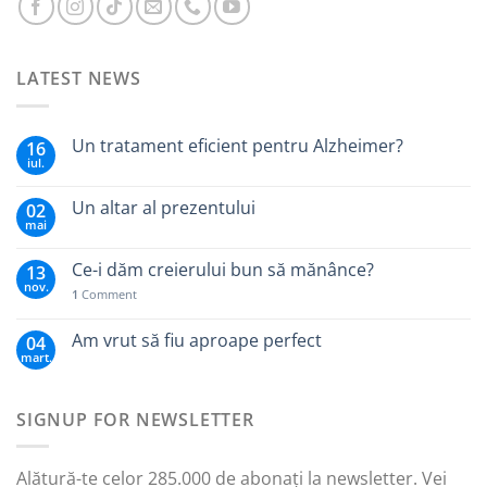
LATEST NEWS
Un tratament eficient pentru Alzheimer?
16
iul.
Un altar al prezentului
02
mai
Ce-i dăm creierului bun să mănânce?
13
nov.
1
Comment
Am vrut să fiu aproape perfect
04
mart.
SIGNUP FOR NEWSLETTER
Alătură-te celor 285.000 de abonați la newsletter. Vei