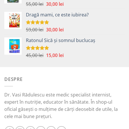
Prețul
Prețul
55,00
lei
30,00
lei
Evaluat la
5.00
din 5
inițial
curent
Dragă mami, ce este iubirea?
a
este:
fost:
30,00 lei.
55,00 lei.
Prețul
Prețul
59,00
lei
30,00
lei
Evaluat la
5.00
din 5
inițial
curent
Ratonul Sică și somnul buclucaș
a
este:
fost:
30,00 lei.
59,00 lei.
Prețul
Prețul
45,00
lei
15,00
lei
Evaluat la
5.00
din 5
inițial
curent
a
este:
fost:
15,00 lei.
DESPRE
45,00 lei.
Dr. Vasi Rădulescu este medic specialist internist,
expert în nutriție, educator în sănătate. În shop-ul
oficial găsești o mulțime de cărți deosebit de utile, la
cele mai bune prețuri.