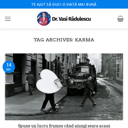
Skip
TE AJUT SĂ DUCI O VIAȚĂ MAI BUNĂ
to
content
TAG ARCHIVES:
KARMA
14
ian.
Spune un lucru frumos când ajungi seara acasă