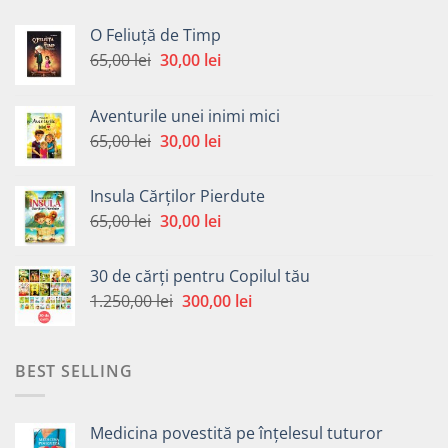
O Feliuță de Timp
Prețul
Prețul
65,00
lei
30,00
lei
inițial
curent
a
este:
Aventurile unei inimi mici
fost:
30,00 lei.
Prețul
Prețul
65,00
lei
30,00
lei
65,00 lei.
inițial
curent
a
este:
Insula Cărților Pierdute
fost:
30,00 lei.
Prețul
Prețul
65,00
lei
30,00
lei
65,00 lei.
inițial
curent
a
este:
30 de cărți pentru Copilul tău
fost:
30,00 lei.
Prețul
Prețul
1.250,00
lei
300,00
lei
65,00 lei.
inițial
curent
a
este:
fost:
300,00 lei.
BEST SELLING
1.250,00 lei.
Medicina povestită pe înțelesul tuturor