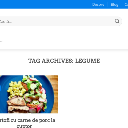
Despre
Blog
C
ută
pă:
TAG ARCHIVES:
LEGUME
rtofi cu carne de porc la
cuptor