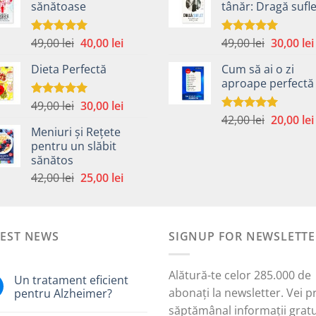
sănătoase
tânăr: Dragă sufle
fost:
40,00 lei.
fost:
59,00 lei.
59,00 lei.
Prețul
Prețul
Prețul
49,00
lei
40,00
lei
49,00
lei
30,00
lei
Evaluat la
Evaluat la
5.00
din 5
5.00
din 5
inițial
curent
inițial
Dieta Perfectă
Cum să ai o zi
a
este:
a
aproape perfectă
fost:
40,00 lei.
fost:
49,00 lei.
49,00 lei.
Prețul
Prețul
49,00
lei
30,00
lei
Evaluat la
5.00
din 5
Prețul
inițial
curent
42,00
lei
20,00
lei
Evaluat la
Meniuri și Rețete
5.00
din 5
inițial
a
este:
pentru un slăbit
a
fost:
30,00 lei.
sănătos
i.
fost:
49,00 lei.
Prețul
Prețul
42,00
lei
25,00
lei
42,00 lei.
inițial
curent
a
este:
fost:
25,00 lei.
TEST NEWS
42,00 lei.
SIGNUP FOR NEWSLETTE
Alătură-te celor 285.000 de
Un tratament eficient
abonați la newsletter. Vei p
pentru Alzheimer?
săptămânal informații gratu