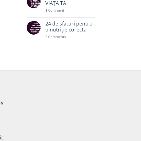
VIAȚA TA
1
Comment
24 de sfaturi pentru
o nutriție corectă
2
Comments
pe
Prețul
curent
ic
este: