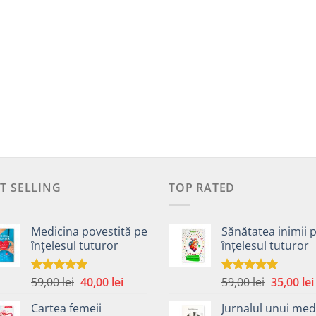
T SELLING
TOP RATED
Medicina povestită pe
Sănătatea inimii 
înțelesul tuturor
înțelesul tuturor
Prețul
Prețul
Prețul
59,00
lei
40,00
lei
59,00
lei
35,00
lei
Evaluat la
Evaluat la
4.99
din 5
5.00
din 5
inițial
curent
inițial
Cartea femeii
Jurnalul unui med
a
este:
a