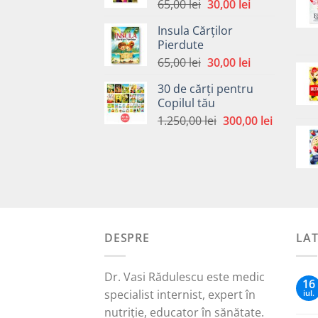
Prețul
Prețul
65,00
lei
30,00
lei
inițial
curent
Insula Cărților
a
este:
Pierdute
fost:
30,00 lei.
Prețul
Prețul
65,00
lei
30,00
lei
65,00 lei.
inițial
curent
30 de cărți pentru
a
este:
Copilul tău
fost:
30,00 lei.
Prețul
Prețul
1.250,00
lei
300,00
lei
65,00 lei.
inițial
curent
a
este:
fost:
300,00 le
1.250,00 lei.
DESPRE
LA
Dr. Vasi Rădulescu este medic
16
specialist internist, expert în
iul.
nutriție, educator în sănătate.