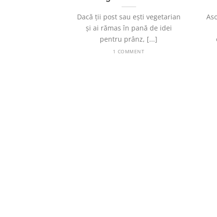
Dacă ții post sau ești vegetarian
Aso
și ai rămas în pană de idei
pentru prânz, [...]
1 COMMENT