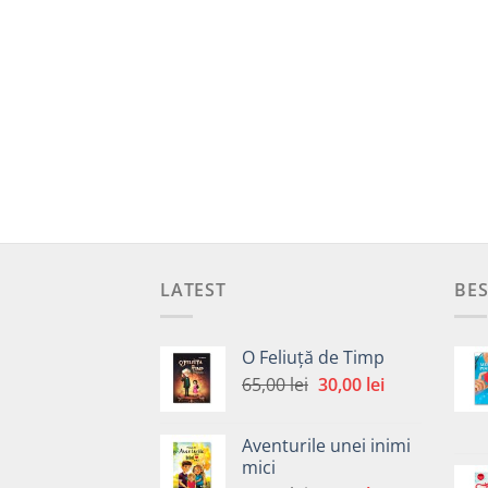
LATEST
BES
O Feliuță de Timp
Prețul
Prețul
65,00
lei
30,00
lei
inițial
curent
a
este:
Aventurile unei inimi
fost:
30,00 lei.
mici
65,00 lei.