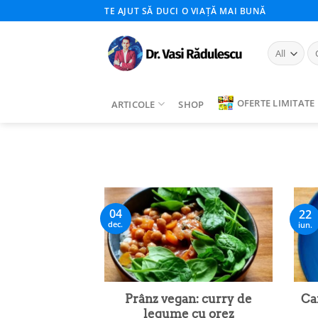
Skip
TE AJUT SĂ DUCI O VIAȚĂ MAI BUNĂ
to
content
Ca
du
OFERTE LIMITATE
ARTICOLE
SHOP
04
22
dec.
iun.
Prânz vegan: curry de
Ca
legume cu orez