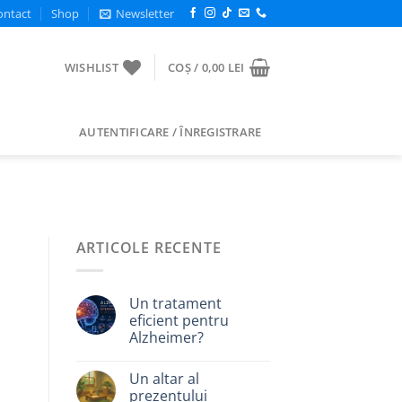
ontact
Shop
Newsletter
WISHLIST
COȘ /
0,00
LEI
AUTENTIFICARE / ÎNREGISTRARE
ARTICOLE RECENTE
Un tratament
eficient pentru
Alzheimer?
Un altar al
prezentului