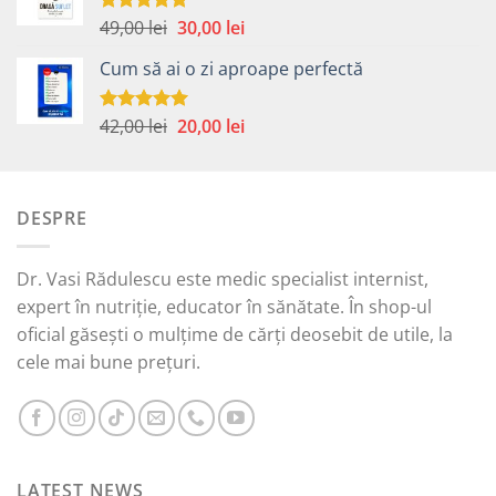
59,00 lei.
Prețul
Prețul
49,00
lei
30,00
lei
Evaluat la
5.00
din 5
inițial
curent
Cum să ai o zi aproape perfectă
a
este:
fost:
30,00 lei.
49,00 lei.
Prețul
Prețul
42,00
lei
20,00
lei
Evaluat la
5.00
din 5
inițial
curent
a
este:
fost:
20,00 lei.
DESPRE
42,00 lei.
Dr. Vasi Rădulescu este medic specialist internist,
expert în nutriție, educator în sănătate. În shop-ul
oficial găsești o mulțime de cărți deosebit de utile, la
cele mai bune prețuri.
LATEST NEWS