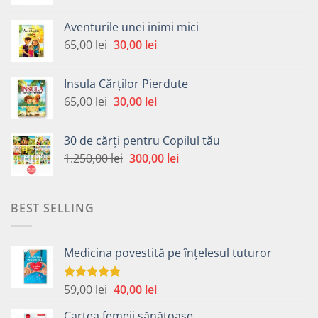
inițial
curent
a
este:
Aventurile unei inimi mici
fost:
30,00 lei.
Prețul
Prețul
65,00
lei
30,00
lei
65,00 lei.
inițial
curent
a
este:
Insula Cărților Pierdute
fost:
30,00 lei.
Prețul
Prețul
65,00
lei
30,00
lei
65,00 lei.
inițial
curent
a
este:
30 de cărți pentru Copilul tău
fost:
30,00 lei.
Prețul
Prețul
1.250,00
lei
300,00
lei
65,00 lei.
inițial
curent
a
este:
fost:
300,00 lei.
BEST SELLING
1.250,00 lei.
Medicina povestită pe înțelesul tuturor
Prețul
Prețul
59,00
lei
40,00
lei
Evaluat la
4.99
din 5
inițial
curent
Cartea femeii sănătoase