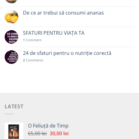
De ce ar trebui să consumi ananas
SFATURI PENTRU VIAȚA TA
1
Comment
24 de sfaturi pentru o nutriție corectă
2
Comments
LATEST
O Feliuță de Timp
Prețul
Prețul
65,00
lei
30,00
lei