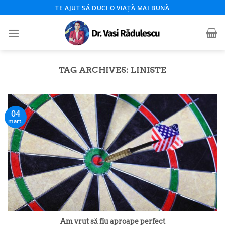
Skip
TE AJUT SĂ DUCI O VIAȚĂ MAI BUNĂ
to
content
TAG ARCHIVES:
LINISTE
04
mart.
Am vrut să fiu aproape perfect