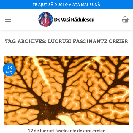
Skip
TE AJUT SĂ DUCI O VIAȚĂ MAI BUNĂ
to
content
TAG ARCHIVES:
LUCRURI FASCINANTE CREIER
03
aug.
22 de lucruri fascinante despre creier