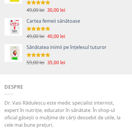
Prețul
Prețul
49,00
lei
30,00
lei
Evaluat la
5.00
din 5
inițial
curent
Cartea femeii sănătoase
a
este:
fost:
30,00 lei.
49,00 lei.
Prețul
Prețul
49,00
lei
40,00
lei
Evaluat la
5.00
din 5
inițial
curent
Sănătatea inimii pe înțelesul tuturor
a
este:
fost:
40,00 lei.
49,00 lei.
Prețul
Prețul
59,00
lei
35,00
lei
Evaluat la
5.00
din 5
inițial
curent
a
este:
fost:
35,00 lei.
DESPRE
59,00 lei.
Dr. Vasi Rădulescu este medic specialist internist,
expert în nutriție, educator în sănătate. În shop-ul
oficial găsești o mulțime de cărți deosebit de utile, la
cele mai bune prețuri.