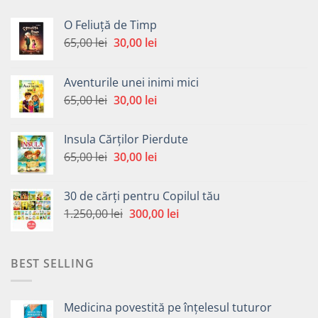
O Feliuță de Timp
Prețul
Prețul
65,00
lei
30,00
lei
inițial
curent
a
este:
Aventurile unei inimi mici
fost:
30,00 lei.
Prețul
Prețul
65,00
lei
30,00
lei
65,00 lei.
inițial
curent
a
este:
Insula Cărților Pierdute
fost:
30,00 lei.
Prețul
Prețul
65,00
lei
30,00
lei
65,00 lei.
inițial
curent
a
este:
30 de cărți pentru Copilul tău
fost:
30,00 lei.
Prețul
Prețul
1.250,00
lei
300,00
lei
65,00 lei.
inițial
curent
a
este:
fost:
300,00 lei.
BEST SELLING
1.250,00 lei.
Medicina povestită pe înțelesul tuturor