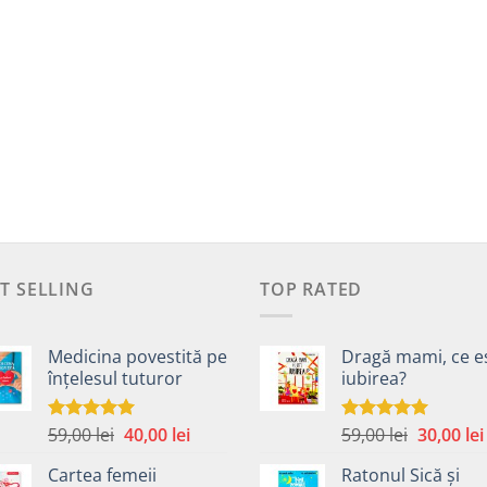
T SELLING
TOP RATED
Medicina povestită pe
Dragă mami, ce e
înțelesul tuturor
iubirea?
Prețul
Prețul
Prețul
59,00
lei
40,00
lei
59,00
lei
30,00
lei
Evaluat la
Evaluat la
4.99
din 5
5.00
din 5
inițial
curent
inițial
Cartea femeii
Ratonul Sică și
a
este:
a