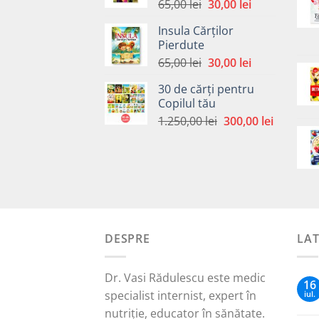
Prețul
Prețul
65,00
lei
30,00
lei
inițial
curent
Insula Cărților
a
este:
Pierdute
fost:
30,00 lei.
Prețul
Prețul
65,00
lei
30,00
lei
65,00 lei.
inițial
curent
30 de cărți pentru
a
este:
Copilul tău
fost:
30,00 lei.
Prețul
Prețul
1.250,00
lei
300,00
lei
65,00 lei.
inițial
curent
a
este:
fost:
300,00 le
1.250,00 lei.
DESPRE
LA
Dr. Vasi Rădulescu este medic
16
specialist internist, expert în
iul.
nutriție, educator în sănătate.