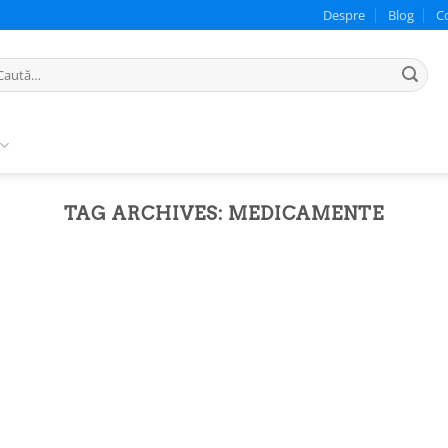
Despre
Blog
C
ută
pă:
TAG ARCHIVES:
MEDICAMENTE