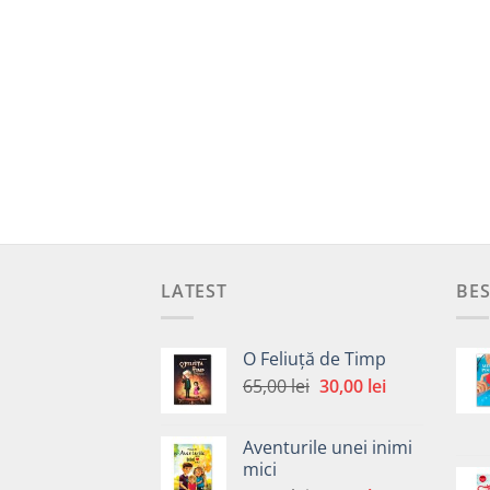
LATEST
BES
O Feliuță de Timp
Prețul
Prețul
65,00
lei
30,00
lei
inițial
curent
a
este:
Aventurile unei inimi
fost:
30,00 lei.
mici
65,00 lei.