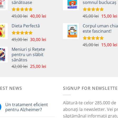
sănătoase
somnul buclucaș
fost:
40,00 lei.
fost:
59,00 lei.
59,00 lei.
Prețul
Prețul
Prețul
49,00
lei
40,00
lei
45,00
lei
15,00
lei
Evaluat la
Evaluat la
5.00
din 5
5.00
din 5
inițial
curent
inițial
Dieta Perfectă
Corpul uman chia
a
este:
a
este fascinant!
fost:
40,00 lei.
fost:
49,00 lei.
45,00 lei.
Prețul
Prețul
49,00
lei
30,00
lei
Evaluat la
5.00
din 5
Prețul
inițial
curent
45,00
lei
15,00
lei
Evaluat la
Meniuri și Rețete
5.00
din 5
inițial
a
este:
pentru un slăbit
a
fost:
30,00 lei.
sănătos
i.
fost:
49,00 lei.
Prețul
Prețul
42,00
lei
25,00
lei
45,00 lei.
inițial
curent
a
este:
fost:
25,00 lei.
TEST NEWS
42,00 lei.
SIGNUP FOR NEWSLETTE
Alătură-te celor 285.000 de
Un tratament eficient
abonați la newsletter. Vei p
pentru Alzheimer?
săptămânal informații gratu