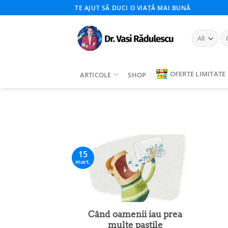
Skip
TE AJUT SĂ DUCI O VIAȚĂ MAI BUNĂ
to
content
Ca
du
OFERTE LIMITATE
ARTICOLE
SHOP
15
mart.
Când oamenii iau prea
multe pastile