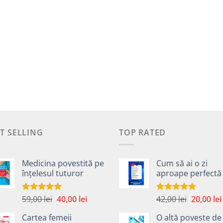
T SELLING
TOP RATED
Medicina povestită pe
Cum să ai o zi
înțelesul tuturor
aproape perfectă
Prețul
Prețul
Prețul
59,00
lei
40,00
lei
42,00
lei
20,00
lei
Evaluat la
Evaluat la
4.99
din 5
5.00
din 5
inițial
curent
inițial
Cartea femeii
O altă poveste de
a
este:
a