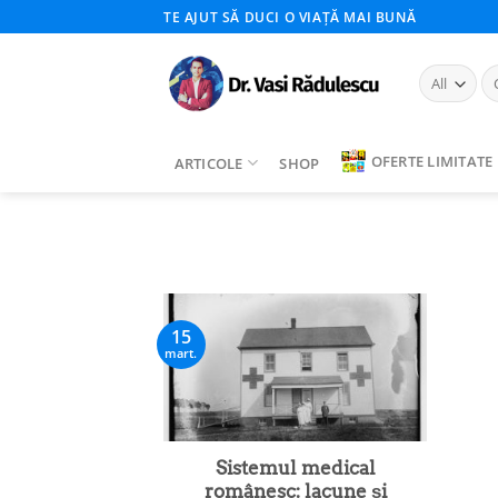
Skip
TE AJUT SĂ DUCI O VIAȚĂ MAI BUNĂ
to
content
Ca
du
OFERTE LIMITATE
ARTICOLE
SHOP
15
mart.
Sistemul medical
românesc: lacune și