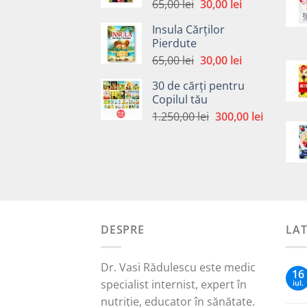
Prețul
Prețul
65,00
lei
30,00
lei
inițial
curent
Insula Cărților
a
este:
Pierdute
fost:
30,00 lei.
Prețul
Prețul
65,00
lei
30,00
lei
65,00 lei.
inițial
curent
30 de cărți pentru
a
este:
Copilul tău
fost:
30,00 lei.
Prețul
Prețul
1.250,00
lei
300,00
lei
65,00 lei.
inițial
curent
a
este:
fost:
300,00 le
1.250,00 lei.
DESPRE
LA
Dr. Vasi Rădulescu este medic
16
specialist internist, expert în
iul.
nutriție, educator în sănătate.