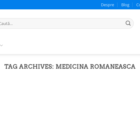
Despre
Blog
C
ută
pă:
TAG ARCHIVES:
MEDICINA ROMANEASCA