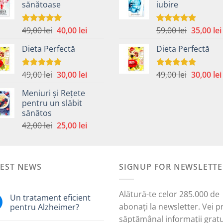
sănătoase
iubire
fost:
40,00 lei.
fost:
59,00 lei.
42,00 lei.
Prețul
Prețul
Prețul
49,00
lei
40,00
lei
59,00
lei
35,00
lei
Evaluat la
Evaluat la
5.00
din 5
5.00
din 5
inițial
curent
inițial
Dieta Perfectă
Dieta Perfectă
a
este:
a
fost:
40,00 lei.
fost:
49,00 lei.
59,00 lei.
Prețul
Prețul
Prețul
49,00
lei
30,00
lei
49,00
lei
30,00
lei
Evaluat la
Evaluat la
5.00
din 5
5.00
din 5
inițial
curent
inițial
Meniuri și Rețete
a
este:
a
pentru un slăbit
fost:
30,00 lei.
fost:
sănătos
i.
49,00 lei.
49,00 lei.
Prețul
Prețul
42,00
lei
25,00
lei
inițial
curent
a
este:
fost:
25,00 lei.
TEST NEWS
42,00 lei.
SIGNUP FOR NEWSLETTE
Alătură-te celor 285.000 de
Un tratament eficient
abonați la newsletter. Vei p
pentru Alzheimer?
săptămânal informații gratu