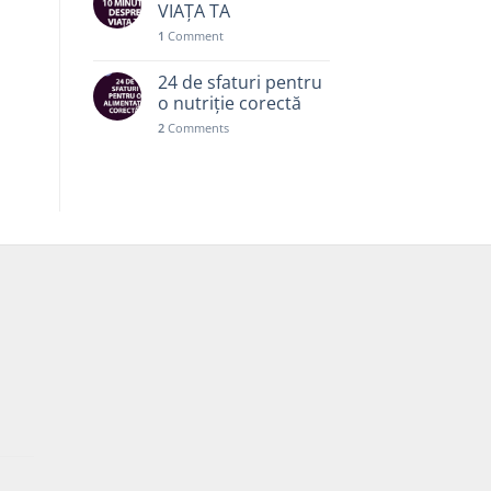
VIAȚA TA
1
Comment
24 de sfaturi pentru
o nutriție corectă
2
Comments
Prețul
curent
este: