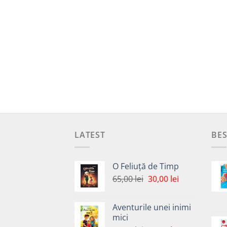
LATEST
BES
O Feliuță de Timp
Prețul
Prețul
65,00
lei
30,00
lei
inițial
curent
a
este:
Aventurile unei inimi
fost:
30,00 lei.
mici
65,00 lei.