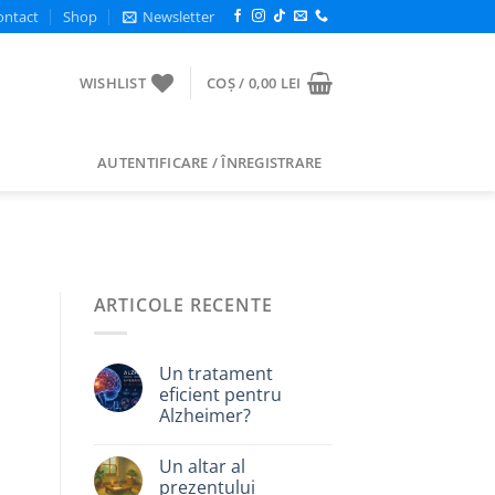
ontact
Shop
Newsletter
WISHLIST
COȘ /
0,00
LEI
AUTENTIFICARE / ÎNREGISTRARE
ARTICOLE RECENTE
Un tratament
eficient pentru
Alzheimer?
Un altar al
prezentului