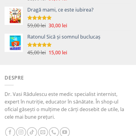
5.00
din 5
inițial
curent
Dragă mami, ce este iubirea?
a
este:
fost:
30,00 lei.
55,00 lei.
Prețul
Prețul
59,00
lei
30,00
lei
Evaluat la
5.00
din 5
inițial
curent
Ratonul Sică și somnul buclucaș
a
este:
fost:
30,00 lei.
59,00 lei.
Prețul
Prețul
45,00
lei
15,00
lei
Evaluat la
5.00
din 5
inițial
curent
a
este:
fost:
15,00 lei.
DESPRE
45,00 lei.
Dr. Vasi Rădulescu este medic specialist internist,
expert în nutriție, educator în sănătate. În shop-ul
oficial găsești o mulțime de cărți deosebit de utile, la
cele mai bune prețuri.