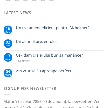
LATEST NEWS
Un tratament eficient pentru Alzheimer?
16
iul.
Un altar al prezentului
02
mai
Ce-i dăm creierului bun să mănânce?
13
nov.
1
Comment
Am vrut să fiu aproape perfect
04
mart.
SIGNUP FOR NEWSLETTER
Alătură-te celor 285.000 de abonați la newsletter. Vei
primi săptămânal informații gratuite despre sănătate,