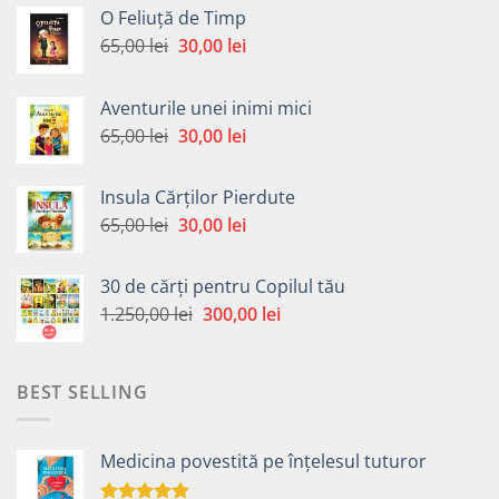
O Feliuță de Timp
Prețul
Prețul
65,00
lei
30,00
lei
inițial
curent
a
este:
Aventurile unei inimi mici
fost:
30,00 lei.
Prețul
Prețul
65,00
lei
30,00
lei
65,00 lei.
inițial
curent
a
este:
Insula Cărților Pierdute
fost:
30,00 lei.
Prețul
Prețul
65,00
lei
30,00
lei
65,00 lei.
inițial
curent
a
este:
30 de cărți pentru Copilul tău
fost:
30,00 lei.
Prețul
Prețul
1.250,00
lei
300,00
lei
65,00 lei.
inițial
curent
a
este:
fost:
300,00 lei.
BEST SELLING
1.250,00 lei.
Medicina povestită pe înțelesul tuturor