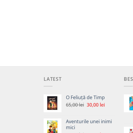
LATEST
BES
O Feliuță de Timp
Prețul
Prețul
65,00
lei
30,00
lei
inițial
curent
a
este:
Aventurile unei inimi
fost:
30,00 lei.
mici
65,00 lei.