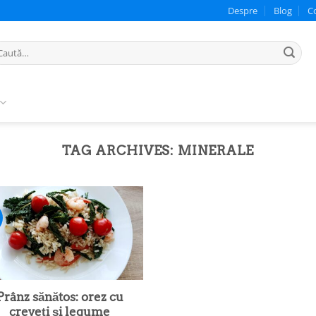
Despre
Blog
C
ută
pă:
TAG ARCHIVES:
MINERALE
Prânz sănătos: orez cu
creveți și legume