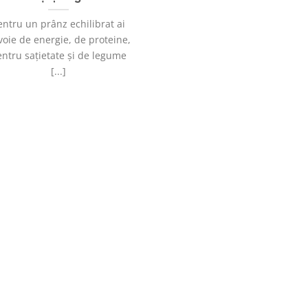
entru un prânz echilibrat ai
voie de energie, de proteine,
ntru sațietate și de legume
[...]