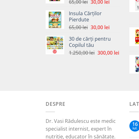
Prețul
Prețul
65,00
lei
30,00
lei
inițial
curent
Insula Cărților
a
este:
Pierdute
fost:
30,00 lei.
Prețul
Prețul
65,00
lei
30,00
lei
65,00 lei.
inițial
curent
30 de cărți pentru
a
este:
Copilul tău
fost:
30,00 lei.
Prețul
Prețul
1.250,00
lei
300,00
lei
65,00 lei.
inițial
curent
a
este:
fost:
300,00 le
1.250,00 lei.
DESPRE
LA
Dr. Vasi Rădulescu este medic
16
specialist internist, expert în
iul.
nutriție, educator în sănătate.