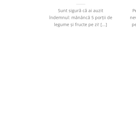
Sunt sigură că ai auzit
P
îndemnul: mănâncă 5 porții de
ne
legume și fructe pe zi! [...]
pe