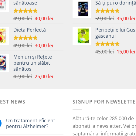
sănătoase
Să-ți pui o dorinț
a
fost:
40,00 lei.
fost:
59,00 lei.
45,00 lei.
Prețul
Prețul
Prețul
49,00
lei
40,00
lei
59,00
lei
35,00
lei
Evaluat la
Evaluat la
5.00
din 5
5.00
din 5
inițial
curent
inițial
Dieta Perfectă
Peripețiile lui Gus
a
este:
a
gâscanul
fost:
40,00 lei.
fost:
49,00 lei.
59,00 lei.
Prețul
Prețul
49,00
lei
30,00
lei
Evaluat la
5.00
din 5
Prețul
inițial
curent
45,00
lei
15,00
lei
Evaluat la
Meniuri și Rețete
5.00
din 5
inițial
a
este:
pentru un slăbit
a
fost:
30,00 lei.
sănătos
i.
fost:
49,00 lei.
Prețul
Prețul
42,00
lei
25,00
lei
45,00 lei.
inițial
curent
a
este:
fost:
25,00 lei.
TEST NEWS
42,00 lei.
SIGNUP FOR NEWSLETTE
Alătură-te celor 285.000 de
Un tratament eficient
abonați la newsletter. Vei p
pentru Alzheimer?
săptămânal informații gratu