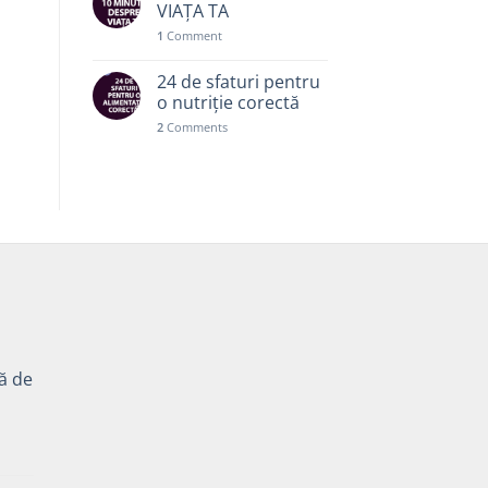
VIAȚA TA
1
Comment
24 de sfaturi pentru
o nutriție corectă
2
Comments
tă de
Prețul
curent