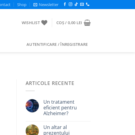
ontact
Shop
Newsletter
WISHLIST
COȘ /
0,00
LEI
AUTENTIFICARE / ÎNREGISTRARE
ARTICOLE RECENTE
Un tratament
eficient pentru
Alzheimer?
Un altar al
prezentului