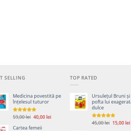
T SELLING
TOP RATED
Medicina povestită pe
Ursulețul Bruni și
înțelesul tuturor
pofta lui exagera
dulce
Prețul
Prețul
59,00
lei
40,00
lei
Evaluat la
4.99
din 5
Prețul
inițial
curent
45,00
lei
15,00
lei
Evaluat la
Cartea femeii
5.00
din 5
inițial
a
este: