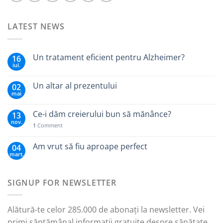
LATEST NEWS
Un tratament eficient pentru Alzheimer?
16
iul.
Un altar al prezentului
02
mai
Ce-i dăm creierului bun să mănânce?
13
nov.
1
Comment
Am vrut să fiu aproape perfect
04
mart.
SIGNUP FOR NEWSLETTER
Alătură-te celor 285.000 de abonați la newsletter. Vei
primi săptămânal informații gratuite despre sănătate,