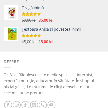
5.00
din 5
inițial
curent
Dragă inimă
a
este:
fost:
15,00 lei.
45,00 lei.
Prețul
Prețul
59,00
lei
35,00
lei
Evaluat la
5.00
din 5
inițial
curent
Țestoasa Anica și povestea inimii
a
este:
fost:
35,00 lei.
59,00 lei.
Prețul
Prețul
45,00
lei
15,00
lei
Evaluat la
5.00
din 5
inițial
curent
a
este:
fost:
15,00 lei.
DESPRE
45,00 lei.
Dr. Vasi Rădulescu este medic specialist internist,
expert în nutriție, educator în sănătate. În shop-ul
oficial găsești o mulțime de cărți deosebit de utile, la
cele mai bune prețuri.