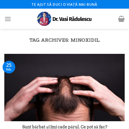
Skip
TE AJUT SĂ DUCI O VIAȚĂ MAI BUNĂ
to
content
TAG ARCHIVES:
MINOXIDIL
25
feb.
Sunt bărbat și îmi cade părul. Ce pot să fac?