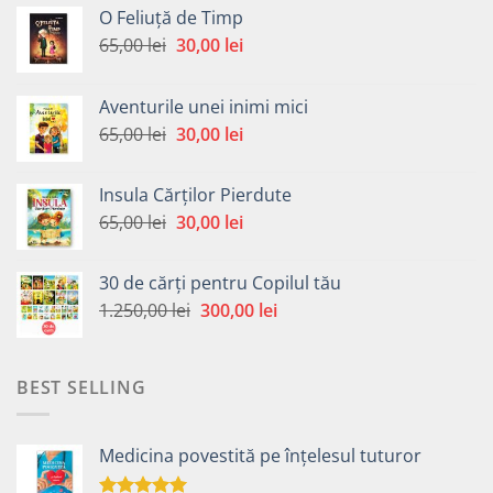
O Feliuță de Timp
Prețul
Prețul
65,00
lei
30,00
lei
inițial
curent
a
este:
Aventurile unei inimi mici
fost:
30,00 lei.
Prețul
Prețul
65,00
lei
30,00
lei
65,00 lei.
inițial
curent
a
este:
Insula Cărților Pierdute
fost:
30,00 lei.
Prețul
Prețul
65,00
lei
30,00
lei
65,00 lei.
inițial
curent
a
este:
30 de cărți pentru Copilul tău
fost:
30,00 lei.
Prețul
Prețul
1.250,00
lei
300,00
lei
65,00 lei.
inițial
curent
a
este:
fost:
300,00 lei.
BEST SELLING
1.250,00 lei.
Medicina povestită pe înțelesul tuturor