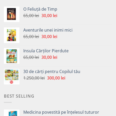
O Feliuță de Timp
Prețul
Prețul
65,00
lei
30,00
lei
inițial
curent
a
este:
Aventurile unei inimi mici
fost:
30,00 lei.
Prețul
Prețul
65,00
lei
30,00
lei
65,00 lei.
inițial
curent
a
este:
Insula Cărților Pierdute
fost:
30,00 lei.
Prețul
Prețul
65,00
lei
30,00
lei
65,00 lei.
inițial
curent
a
este:
30 de cărți pentru Copilul tău
fost:
30,00 lei.
Prețul
Prețul
1.250,00
lei
300,00
lei
65,00 lei.
inițial
curent
a
este:
fost:
300,00 lei.
BEST SELLING
1.250,00 lei.
Medicina povestită pe înțelesul tuturor