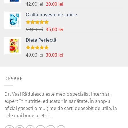
Prețul
Prețul
42,00
lei
20,00
lei
Evaluat la
5.00
din 5
inițial
curent
O altă poveste de iubire
a
este:
fost:
20,00 lei.
42,00 lei.
Prețul
Prețul
59,00
lei
35,00
lei
Evaluat la
5.00
din 5
inițial
curent
Dieta Perfectă
a
este:
fost:
35,00 lei.
59,00 lei.
Prețul
Prețul
49,00
lei
30,00
lei
Evaluat la
5.00
din 5
inițial
curent
a
este:
fost:
30,00 lei.
DESPRE
49,00 lei.
Dr. Vasi Rădulescu este medic specialist internist,
expert în nutriție, educator în sănătate. În shop-ul
oficial găsești o mulțime de cărți deosebit de utile, la
cele mai bune prețuri.