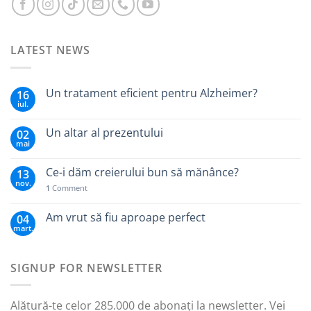
LATEST NEWS
Un tratament eficient pentru Alzheimer?
16
iul.
Un altar al prezentului
02
mai
Ce-i dăm creierului bun să mănânce?
13
nov.
1
Comment
Am vrut să fiu aproape perfect
04
mart.
SIGNUP FOR NEWSLETTER
Alătură-te celor 285.000 de abonați la newsletter. Vei