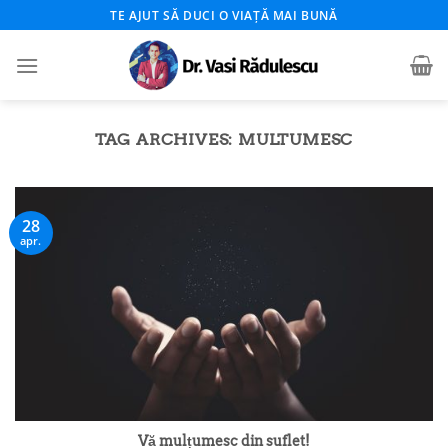
Skip
TE AJUT SĂ DUCI O VIAȚĂ MAI BUNĂ
to
content
TAG ARCHIVES:
MULTUMESC
28
apr.
Vă mulțumesc din suflet!