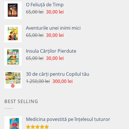
O Feliuță de Timp
Prețul
Prețul
65,00
lei
30,00
lei
inițial
curent
a
este:
Aventurile unei inimi mici
fost:
30,00 lei.
Prețul
Prețul
65,00
lei
30,00
lei
65,00 lei.
inițial
curent
a
este:
Insula Cărților Pierdute
fost:
30,00 lei.
Prețul
Prețul
65,00
lei
30,00
lei
65,00 lei.
inițial
curent
a
este:
30 de cărți pentru Copilul tău
fost:
30,00 lei.
Prețul
Prețul
1.250,00
lei
300,00
lei
65,00 lei.
inițial
curent
a
este:
fost:
300,00 lei.
BEST SELLING
1.250,00 lei.
Medicina povestită pe înțelesul tuturor