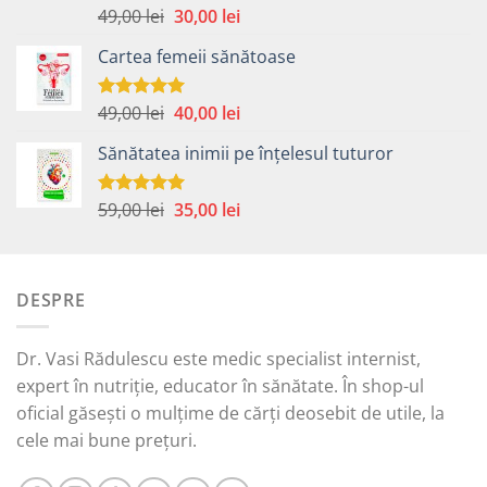
Prețul
Prețul
49,00
lei
30,00
lei
Evaluat la
5.00
din 5
inițial
curent
Cartea femeii sănătoase
a
este:
fost:
30,00 lei.
49,00 lei.
Prețul
Prețul
49,00
lei
40,00
lei
Evaluat la
5.00
din 5
inițial
curent
Sănătatea inimii pe înțelesul tuturor
a
este:
fost:
40,00 lei.
49,00 lei.
Prețul
Prețul
59,00
lei
35,00
lei
Evaluat la
5.00
din 5
inițial
curent
a
este:
fost:
35,00 lei.
DESPRE
59,00 lei.
Dr. Vasi Rădulescu este medic specialist internist,
expert în nutriție, educator în sănătate. În shop-ul
oficial găsești o mulțime de cărți deosebit de utile, la
cele mai bune prețuri.