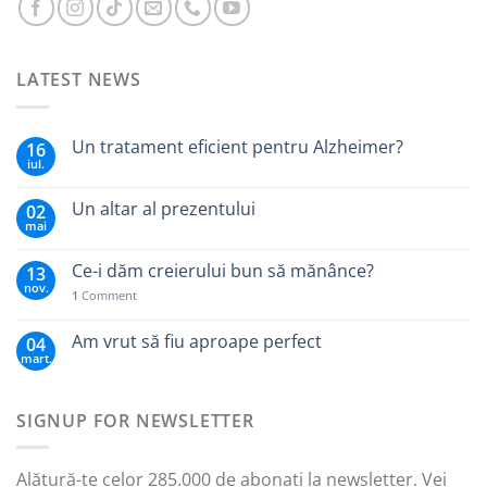
LATEST NEWS
Un tratament eficient pentru Alzheimer?
16
iul.
Un altar al prezentului
02
mai
Ce-i dăm creierului bun să mănânce?
13
nov.
1
Comment
Am vrut să fiu aproape perfect
04
mart.
SIGNUP FOR NEWSLETTER
Alătură-te celor 285.000 de abonați la newsletter. Vei