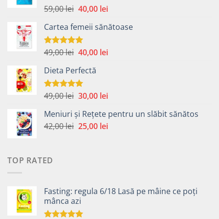
Prețul
Prețul
59,00
lei
40,00
lei
Evaluat la
4.99
din 5
inițial
curent
Cartea femeii sănătoase
a
este:
fost:
40,00 lei.
59,00 lei.
Prețul
Prețul
49,00
lei
40,00
lei
Evaluat la
5.00
din 5
inițial
curent
Dieta Perfectă
a
este:
fost:
40,00 lei.
49,00 lei.
Prețul
Prețul
49,00
lei
30,00
lei
Evaluat la
5.00
din 5
inițial
curent
Meniuri și Rețete pentru un slăbit sănătos
a
este:
Prețul
Prețul
42,00
lei
fost:
25,00
lei
30,00 lei.
inițial
curent
49,00 lei.
a
este:
fost:
25,00 lei.
TOP RATED
42,00 lei.
Fasting: regula 6/18 Lasă pe mâine ce poți
mânca azi